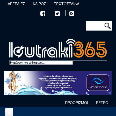
Παράκαμψη προς το κυρίως περιεχόμενο
ΑΓΓΕΛΙΕΣ
ΚΑΙΡΟΣ
ΠΡΩΤΟΣΕΛΙΔΑ
Φόρμα αν
Αναζήτηση
ΠΡΟΟΡΙΣΜΟΙ
ΡΕΤΡΟ