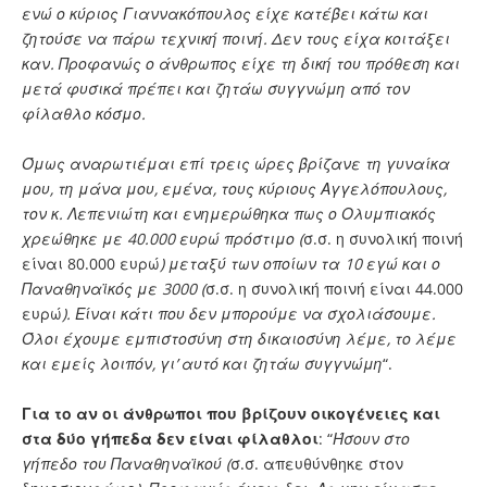
ενώ ο κύριος Γιαννακόπουλος είχε κατέβει κάτω και
ζητούσε να πάρω τεχνική ποινή. Δεν τους είχα κοιτάξει
καν. Προφανώς ο άνθρωπος είχε τη δική του πρόθεση και
μετά φυσικά πρέπει και ζητάω συγγνώμη από τον
φίλαθλο κόσμο.
Όμως αναρωτιέμαι επί τρεις ώρες βρίζανε τη γυναίκα
μου, τη μάνα μου, εμένα, τους κύριους Αγγελόπουλους,
τον κ. Λεπενιώτη και ενημερώθηκα πως ο Ολυμπιακός
χρεώθηκε με 40.000 ευρώ πρόστιμο (
σ.σ. η συνολική ποινή
είναι 80.000 ευρώ
) μεταξύ των οποίων τα 10 εγώ και ο
Παναθηναϊκός με 3000 (
σ.σ. η συνολική ποινή είναι 44.000
ευρώ
). Είναι κάτι που δεν μπορούμε να σχολιάσουμε.
Όλοι έχουμε εμπιστοσύνη στη δικαιοσύνη λέμε, το λέμε
και εμείς λοιπόν, γι’ αυτό και ζητάω συγγνώμη
“.
Για το αν οι άνθρωποι που βρίζουν οικογένειες και
στα δύο γήπεδα δεν είναι φίλαθλοι
: “
Ήσουν στο
γήπεδο του Παναθηναϊκού (
σ.σ. απευθύνθηκε στον