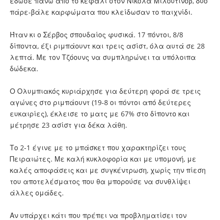
έδωσε πάνω από το κεφάλι στον Νίκολα Μιλουτίνοβ, δύο
πάρε-βάλε καρφώματα που κλείδωσαν το παιχνίδι.
Ήταν κι ο Σέρβος σπουδαίος φυσικά. 17 πόντοι, 8/8
δίποντα, έξι ριμπάουντ και τρεις ασίστ, όλα αυτά σε 28
λεπτά. Με τον Τζόουνς να συμπληρώνει τα υπόλοιπα
δώδεκα.
Ο Ολυμπιακός κυριάρχησε για δεύτερη φορά σε τρεις
αγώνες στο ριμπάουντ (19-8 οι πόντοι από δεύτερες
ευκαιρίες), έκλεισε το ματς με 67% στο δίποντο και
μέτρησε 23 ασίστ για δέκα λάθη.
Το 2-1 έγινε με το μπάσκετ που χαρακτηρίζει τους
Πειραιώτες. Με καλή κυκλοφορία και με υπομονή, με
καλές αποφάσεις και με συγκέντρωση, χωρίς την πίεση
του αποτελέσματος που θα μπορούσε να συνθλίψει
άλλες ομάδες.
Αν υπάρχει κάτι που πρέπει να προβληματίσει τον