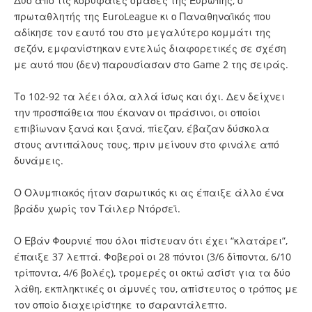
Δύο από τις κορυφαίες ομάδες της Ευρώπης, ο
πρωταθλητής της EuroLeague κι ο Παναθηναϊκός που
αδίκησε τον εαυτό του στο μεγαλύτερο κομμάτι της
σεζόν, εμφανίστηκαν εντελώς διαφορετικές σε σχέση
με αυτό που (δεν) παρουσίασαν στο Game 2 της σειράς.
Το 102-92 τα λέει όλα, αλλά ίσως και όχι. Δεν δείχνει
την προσπάθεια που έκαναν οι πράσινοι, οι οποίοι
επιβίωναν ξανά και ξανά, πίεζαν, έβαζαν δύσκολα
στους αντιπάλους τους, πριν μείνουν στο φινάλε από
δυνάμεις.
Ο Ολυμπιακός ήταν σαρωτικός κι ας έπαιξε άλλο ένα
βράδυ χωρίς τον Τάιλερ Ντόρσεϊ.
Ο Εβάν Φουρνιέ που όλοι πίστευαν ότι έχει “κλατάρει”,
έπαιξε 37 λεπτά. Φοβεροί οι 28 πόντοι (3/6 δίποντα, 6/10
τρίποντα, 4/6 βολές), τρομερές οι οκτώ ασίστ για τα δύο
λάθη, εκπληκτικές οι άμυνές του, απίστευτος ο τρόπος με
τον οποίο διαχειρίστηκε το σαραντάλεπτο.