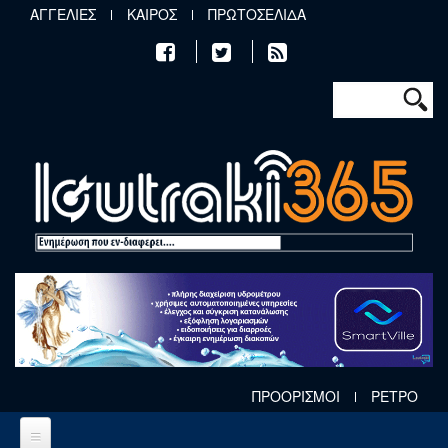
Παράκαμψη προς το κυρίως περιεχόμενο
ΑΓΓΕΛΙΕΣ
ΚΑΙΡΟΣ
ΠΡΩΤΟΣΕΛΙΔΑ
Φόρμα αν
Αναζήτηση
ΠΡΟΟΡΙΣΜΟΙ
ΡΕΤΡΟ