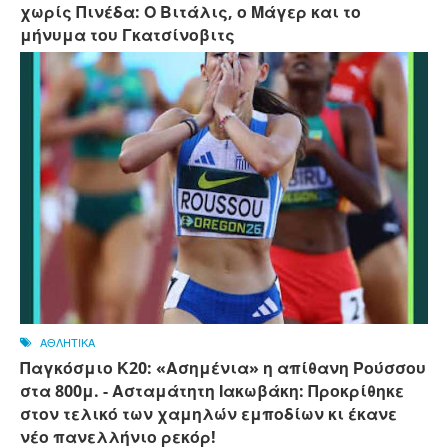
χωρίς Πινέδα: Ο Βιτάλις, ο Μάγερ και το
μήνυμα του Γκατσίνοβιτς
ΑΘΛΗΤΙΚΑ
Παγκόσμιο Κ20: «Ασημένια» η απίθανη Ρούσσου
στα 800μ. - Ασταμάτητη Ιακωβάκη: Προκρίθηκε
στον τελικό των χαμηλών εμποδίων κι έκανε
νέο πανελλήνιο ρεκόρ!