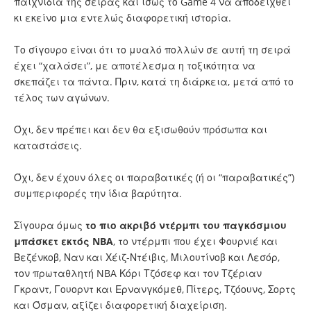
παιχνίδια της σειράς και ίσως το Game 4 να αποδειχθεί
κι εκείνο μια εντελώς διαφορετική ιστορία.
Το σίγουρο είναι ότι το μυαλό πολλών σε αυτή τη σειρά
έχει “χαλάσει”, με αποτέλεσμα η τοξικότητα να
σκεπάζει τα πάντα. Πριν, κατά τη διάρκεια, μετά από το
τέλος των αγώνων.
Όχι, δεν πρέπει και δεν θα εξισωθούν πρόσωπα και
καταστάσεις.
Όχι, δεν έχουν όλες οι παραβατικές (ή οι “παραβατικές”)
συμπεριφορές την ίδια βαρύτητα.
Σίγουρα όμως
το πιο ακριβό ντέρμπι του παγκόσμιου
μπάσκετ εκτός NBA
, το ντέρμπι που έχει Φουρνιέ και
Βεζένκοβ, Ναν και Χέιζ-Ντέιβις, Μιλουτίνοβ και Λεσόρ,
τον πρωταθλητή NBA Κόρι Τζόσεφ και τον Τζέριαν
Γκραντ, Γουορντ και Ερνανγκόμεθ, Πίτερς, Τζόουνς, Σορτς
και Όσμαν, αξίζει διαφορετική διαχείριση.