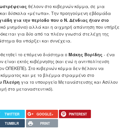
ωστρέφειας
θέλουν στο κυβερνών κόμμα, σε μια
 και δύσκολα «μέτωπα». Την προηγούμενη εβδομάδα
ιάδη για την περίοδο που ο Ν. Δένδιας ήταν στο
υκό μνημόνιο) αλλά και η αιχμηρή απάντηση που υπήρξε
ρόκειται για δύο από τα πλέον γνωστά στελέχη της
άστημα θα υπάρξει και συνέχεια.
ποθετηθεί το επόμενο διάστημα ο
Μάκης
Βορίδης
- ένα
ν είναι εκτός κυβέρνησης (και ενώ η αντιπολίτευση
ον ΟΠΕΚΕΠΕ). Στο κυβερνών κόμμα δεν θέλουν να
 κόμματος και με το βλέμμα στραμμένο στο
υ
Πλεύρη
για το υπουργείο Μετανάστευσης και Ασύλου
μμή στο μεταναστευτικό).
TWITTER
GOOGLE+
PINTEREST
TUMBLR
PRINT