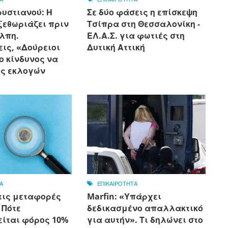
υστιανού: Η
Σε δύο φάσεις η επίσκεψη
ξεθωριάζει πριν
Τσίπρα στη Θεσσαλονίκη -
άλπη.
ΕΛ.Α.Σ. για φωτιές στη
ις, «Δούρειοι
Δυτική Αττική
 ο κίνδυνος να
ός εκλογών
Α
ΕΠΙΚΑΙΡΟΤΗΤΑ
τις μεταφορές
Marfin: «Υπάρχει
 Πότε
δεδικασμένο απαλλακτικό
είται φόρος 10%
για αυτήν». Τι δηλώνει στο