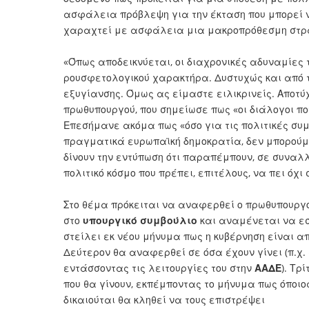
ασφάλεια πρόβλεψη για την έκταση που μπορεί ν
χαραχτεί με ασφάλεια μια μακροπρόθεσμη στρατ
«Όπως αποδεικνύεται, οι διαχρονικές αδυναμίες 
ρουσφετολογικού χαρακτήρα. Δυστυχώς και από 
εξυγίανσης. Όμως ας είμαστε ειλικρινείς. Αποτ
πρωθυπουργού, που σημείωσε πως «οι διάλογοι π
Επεσήμανε ακόμα πως «όσο για τις πολιτικές συ
πραγματικά ευρωπαϊκή δημοκρατία, δεν μπορούμ
δίνουν την εντύπωση ότι παραπέμπουν, σε συναλ
πολιτικό κόσμο που πρέπει, επιτέλους, να πει όχ
Στο θέμα πρόκειται να αναφερθεί ο πρωθυπουργό
στο
υπουργικό
συμβούλιο
και αναμένεται να εσ
στείλει εκ νέου μήνυμα πως η κυβέρνηση είναι α
Δεύτερον θα αναφερθεί σε όσα έχουν γίνει (π.χ
εντάσσοντας τις λειτουργίες του στην
ΑΑΔΕ
). Τρ
που θα γίνουν, εκπέμποντας το μήνυμα πως όποι
δικαιούται θα κληθεί να τους επιστρέψει