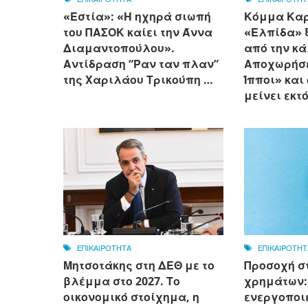
«Εστία»: «Η ηχηρά σιωπή
Κόμμα Καρ
του ΠΑΣΟΚ καίει την Άννα
«Ελπίδα» 
Διαμαντοπούλου».
από την κ
Αντίδραση “Ραν ταν πλαν”
Αποχωρήσε
της Χαριλάου Τρικούπη …
Ίπποι» και
μείνει εκτ
ΕΠΙΚΑΙΡΟΤΗΤΑ
ΕΠΙΚΑΙΡΟΤΗΤ
Μητσοτάκης στη ΔΕΘ με το
Προσοχή σ
βλέμμα στο 2027. Το
χρημάτων:
οικονομικό στοίχημα, η
ενεργοποι