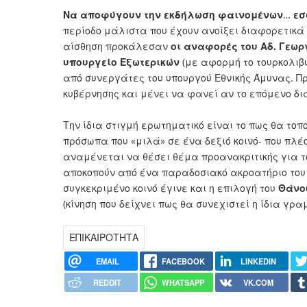
Να αποφύγουν την εκδήλωση φαινομένων
…
εσ
περίοδο μάλιστα που έχουν ανοίξει διαφορετικά
αίσθηση προκάλεσαν
οι αναφορές του Αδ. Γεωργ
υπουργείο Εξωτερικών
(με αφορμή το τουρκολιβ
από συνεργάτες του υπουργού Εθνικής Άμυνας. Π
κυβέρνησης και μένει να φανεί αν το επόμενο δι
Την ίδια στιγμή ερωτηματικό είναι το πως θα το
πρόσωπα που «μιλά» σε ένα δεξιό κοινό- που πλέο
αναμένεται να θέσει θέμα προανακριτικής για τ
αποκοπούν από ένα παραδοσιακό ακροατήριο του
συγκεκριμένο κοινό έγινε και η επιλογή του
Θάνο
(κίνηση που δείχνει πως θα συνεχιστεί η ίδια γρα
ΕΠΙΚΑΙΡΟΤΗΤΑ
EMAIL
FACEBOOK
LINKEDIN
REDDIT
WHATSAPP
VK.COM