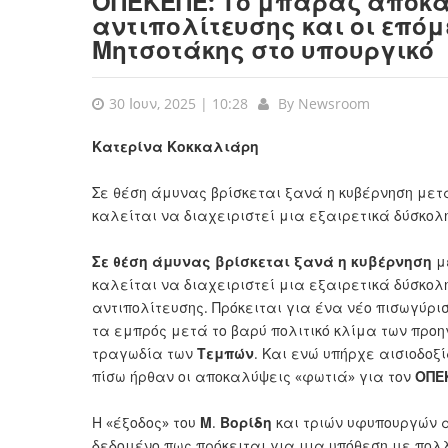
ΟΠΕΚΕΠΕ: Το μπαράζ αποκαλ
αντιπολίτευσης και οι επόμε
Μητσοτάκης στο υπουργικό
30 Ιουν, 2025 | 10:28
By
Newsroom
Κατερίνα Κοκκαλιάρη
Σε θέση άμυνας βρίσκεται ξανά η κυβέρνηση μετ
καλείται να διαχειριστεί μια εξαιρετικά δύσκο
Σε θέση άμυνας βρίσκεται ξανά η κυβέρνηση
με
καλείται να διαχειριστεί μια εξαιρετικά δύσκολη
αντιπολίτευσης. Πρόκειται για ένα νέο πισωγύρισ
τα εμπρός μετά το βαρύ πολιτικό κλίμα των προη
τραγωδία των
Τεμπών
. Και ενώ υπήρχε αισιοδοξ
πίσω ήρθαν οι αποκαλύψεις «φωτιά» για τον
ΟΠΕ
Η «έξοδος» του
Μ
.
Βορίδη
και τριών υφυπουργών α
δεδομένο πως πρόκειται για μια υπόθεση με πολ