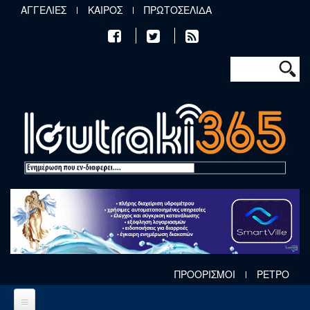
Παράκαμψη προς το κυρίως περιεχόμενο
ΑΓΓΕΛΙΕΣ
ΚΑΙΡΟΣ
ΠΡΩΤΟΣΕΛΙΔΑ
Φόρμα αν
Αναζήτηση
ΠΡΟΟΡΙΣΜΟΙ
ΡΕΤΡΟ