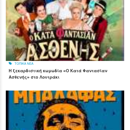
ΤΟΠΙΚΑ ΝΕΑ
Η ξεκαρδιστική κωμωδία «Ο Κατά Φαντασίαν
Ασθενής» στο Λουτράκι