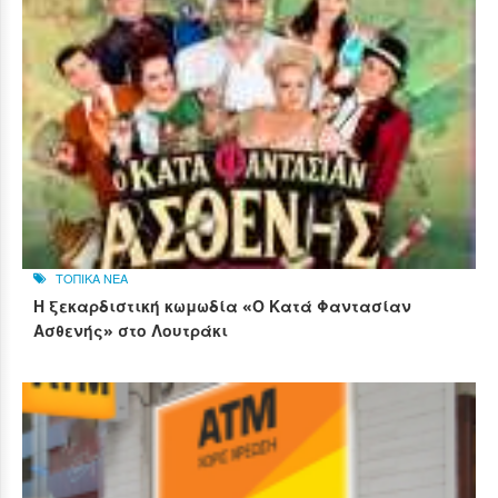
ΤΟΠΙΚΑ ΝΕΑ
Η ξεκαρδιστική κωμωδία «Ο Κατά Φαντασίαν
Ασθενής» στο Λουτράκι