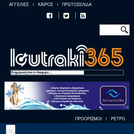
Παράκαμψη προς το κυρίως περιεχόμενο
ΑΓΓΕΛΙΕΣ
ΚΑΙΡΟΣ
ΠΡΩΤΟΣΕΛΙΔΑ
Φόρμα αν
Αναζήτηση
ΠΡΟΟΡΙΣΜΟΙ
ΡΕΤΡΟ