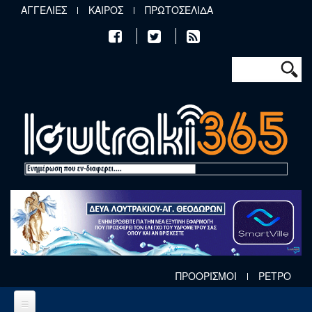
Παράκαμψη προς το κυρίως περιεχόμενο
ΑΓΓΕΛΙΕΣ
ΚΑΙΡΟΣ
ΠΡΩΤΟΣΕΛΙΔΑ
Φόρμα αν
Αναζήτηση
ΠΡΟΟΡΙΣΜΟΙ
ΡΕΤΡΟ