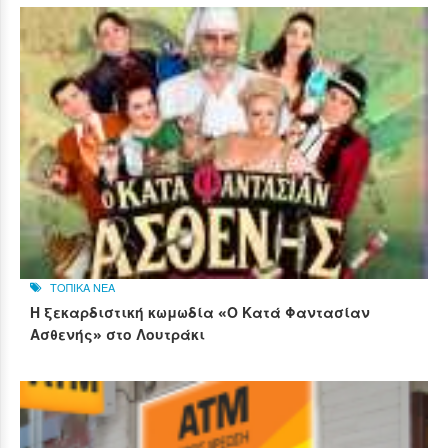
ΤΟΠΙΚΑ ΝΕΑ
Η ξεκαρδιστική κωμωδία «Ο Κατά Φαντασίαν
Ασθενής» στο Λουτράκι