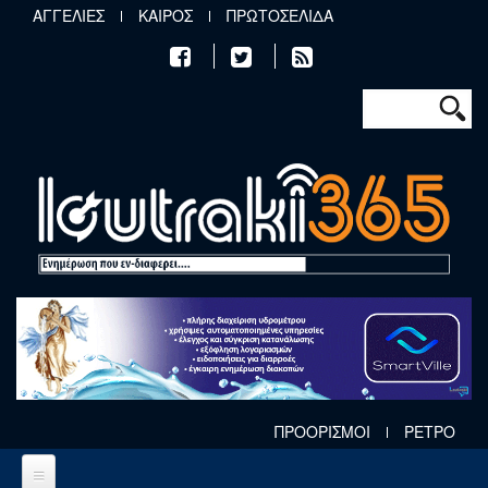
Παράκαμψη προς το κυρίως περιεχόμενο
ΑΓΓΕΛΙΕΣ
ΚΑΙΡΟΣ
ΠΡΩΤΟΣΕΛΙΔΑ
Φόρμα αν
Αναζήτηση
ΠΡΟΟΡΙΣΜΟΙ
ΡΕΤΡΟ