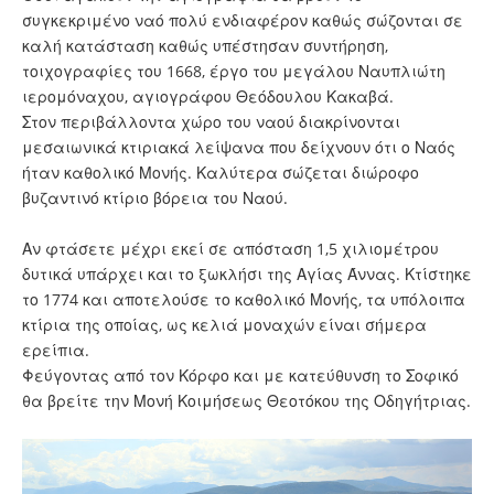
συγκεκριμένο ναό πολύ ενδιαφέρον καθώς σώζονται σε
καλή κατάσταση καθώς υπέστησαν συντήρηση,
τοιχογραφίες του 1668, έργο του μεγάλου Ναυπλιώτη
ιερομόναχου, αγιογράφου Θεόδουλου Κακαβά.
Στον περιβάλλοντα χώρο του ναού διακρίνονται
μεσαιωνικά κτιριακά λείψανα που δείχνουν ότι ο Ναός
ήταν καθολικό Μονής. Καλύτερα σώζεται διώροφο
βυζαντινό κτίριο βόρεια του Ναού.
Αν φτάσετε μέχρι εκεί σε απόσταση 1,5 χιλιομέτρου
δυτικά υπάρχει και το ξωκλήσι της Αγίας Άννας. Κτίστηκε
το 1774 και αποτελούσε το καθολικό Μονής, τα υπόλοιπα
κτίρια της οποίας, ως κελιά μοναχών είναι σήμερα
ερείπια.
Φεύγοντας από τον Κόρφο και με κατεύθυνση το Σοφικό
θα βρείτε την Μονή Κοιμήσεως Θεοτόκου της Οδηγήτριας.