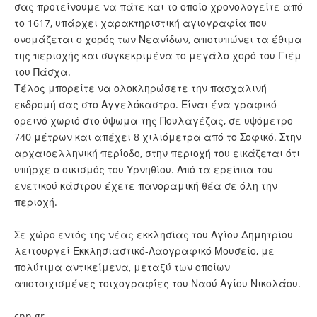
σας προτείνουμε να πάτε και το οποίο χρονολογείτε από
το 1617, υπάρχει χαρακτηριστική αγιογραφία που
ονομάζεται ο χορός των Νεανίδων, αποτυπώνει τα έθιμα
της περιοχής και συγκεκριμένα το μεγάλο χορό του Γιέμ
του Πάσχα.
Τέλος μπορείτε να ολοκληρώσετε την πασχαλινή
εκδρομή σας στο Αγγελόκαστρο. Είναι ένα γραφικό
ορεινό χωριό στο ύψωμα της Πουλαγέζας, σε υψόμετρο
740 μέτρων και απέχει 8 χιλιόμετρα από το Σοφικό. Στην
αρχαιοελληνική περίοδο, στην περιοχή του εικάζεται ότι
υπήρχε ο οικισμός του Υρνηθίου. Από τα ερείπια του
ενετικού κάστρου έχετε πανοραμική θέα σε όλη την
περιοχή.
Σε χώρο εντός της νέας εκκλησίας του Αγίου Δημητρίου
λειτουργεί Εκκλησιαστικό-Λαογραφικό Μουσείο, με
πολύτιμα αντικείμενα, μεταξύ των οποίων
αποτοιχισμένες τοιχογραφίες του Ναού Αγίου Νικολάου.
cnn.gr