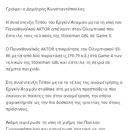
Γράφει ο Δημήτρης Κωνσταντόπουλος
Η συνέντευξη Τύπου του Εργκίν Αταμάν μετά τη νίκη του
Παναθηναϊκού AKTOR απέναντι στον Ολυμπιακό που
έστειλε τους τελικούς της Stoiximan GBL σε Game 5.
Ο Παναθηναϊκός AKTOR επικράτησε του Ολυμπιακού 93-
86 μετά από δύο παρατάσεις (79-79 κ.δ.) στο Game 4 των
τελικών της Stoiximan GBL και έστειλε τη σειρά σε
πέμπτο παιχνίδι.
Στη συνέντευξη Τύπου μετά το τέλος της αναμέτρησης ο
Εργκίν Αταμάν στάθηκε στη μεγάλη προσπάθεια που
έκαναν οι παίκτες του στην αναμέτρηση, την οποία
χαρακτήρισε ως την πιο δύσκολη της τριετίας του στους
πράσινους.
Ακόμη αφιέρωσε τη νίκη τη μνήμη του Παύλου
Γιαννακόπουλου και ενημέρωσε σχετικά με την