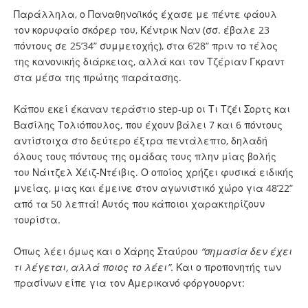
Παράλληλα, ο Παναθηναϊκός έχασε με πέντε φάουλ
τον κορυφαίο σκόρερ του, Κέντρικ Ναν (σσ. έβαλε 23
πόντους σε 25’34” συμμετοχής), στα 6’28” πριν το τέλος
της κανονικής διάρκειας, αλλά και τον Τζέριαν Γκραντ
στα μέσα της πρώτης παράτασης.
Κάπου εκεί έκαναν τεράστιο step-up οι Τι Τζέι Σορτς και
Βασίλης Τολιόπουλος, που έχουν βάλει 7 και 6 πόντους
αντίστοιχα στο δεύτερο έξτρα πεντάλεπτο, δηλαδή
όλους τους πόντους της ομάδας τους πλην μίας βολής
του Νάιτζελ Χέιζ-Ντέιβις. Ο οποίος χρήζει φυσικά ειδικής
μνείας, μιας και έμεινε στον αγωνιστικό χώρο για 48’22”
από τα 50 λεπτά! Αυτός που κάποιοι χαρακτηρίζουν
τουρίστα.
Όπως λέει όμως και ο Χάρης Σταύρου
“σημασία δεν έχει
τι λέγεται, αλλά ποιος το λέει”.
Και ο προπονητής των
πρασίνων είπε για τον Αμερικανό φόργουορντ: