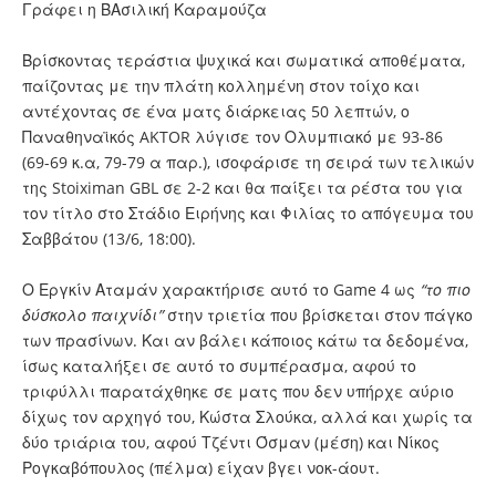
Γράφει η ΒΑσιλική Καραμούζα
Βρίσκοντας τεράστια ψυχικά και σωματικά αποθέματα,
παίζοντας με την πλάτη κολλημένη στον τοίχο και
αντέχοντας σε ένα ματς διάρκειας 50 λεπτών, ο
Παναθηναϊκός AKTOR λύγισε τον Ολυμπιακό με 93-86
(69-69 κ.α, 79-79 α παρ.), ισοφάρισε τη σειρά των τελικών
της Stoiximan GBL σε 2-2 και θα παίξει τα ρέστα του για
τον τίτλο στο Στάδιο Ειρήνης και Φιλίας το απόγευμα του
Σαββάτου (13/6, 18:00).
Ο Εργκίν Αταμάν χαρακτήρισε αυτό το Game 4 ως
“το πιο
δύσκολο παιχνίδι”
στην τριετία που βρίσκεται στον πάγκο
των πρασίνων. Και αν βάλει κάποιος κάτω τα δεδομένα,
ίσως καταλήξει σε αυτό το συμπέρασμα, αφού το
τριφύλλι παρατάχθηκε σε ματς που δεν υπήρχε αύριο
δίχως τον αρχηγό του, Κώστα Σλούκα, αλλά και χωρίς τα
δύο τριάρια του, αφού Τζέντι Όσμαν (μέση) και Νίκος
Ρογκαβόπουλος (πέλμα) είχαν βγει νοκ-άουτ.