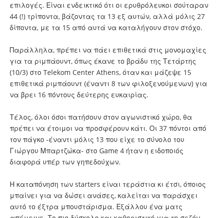
επιλογές. Είναι ενδεικτικό ότι οι ερυθρόλευκοι σούταραν
44 (!) τρίποντα, βάζοντας τα 13 εξ αυτών, αλλά μόλις 27
δίποντα, με τα 15 από αυτά να καταλήγουν στον στόχο.
Παράλληλα, πρέπει να πάει επιθετικά στις μονομαχίες
για τα ριμπάουντ, όπως έκανε το βράδυ της Τετάρτης
(10/3) στο Telekom Center Athens, όταν και μάζεψε 15
επιθετικά ριμπάουντ (έναντι 8 των φιλοξενούμενων) για
να βρει 16 πόντους δεύτερης ευκαιρίας.
Τέλος, όλοι όσοι πατήσουν στον αγωνιστικό χώρο, θα
πρέπει να έτοιμοι να προσφέρουν κάτι. Οι 37 πόντοι από
τον πάγκο -έναντι μόλις 13 που είχε το σύνολο του
Γιώργου Μπαρτζώκα- στο Game 4 ήταν η ειδοποιός
διαφορά υπέρ των γηπεδούχων.
Η καταπόνηση των starters είναι τεράστια κι έτσι, όποιος
μπαίνει για να δώσει ανάσες, καλείται να παράσχει
αυτό το έξτρα μπουστάρισμα. Εξάλλου ένα ματς
απέμεινε. Το πιο δύσκολο και καθοριστικό για τη σεζόν