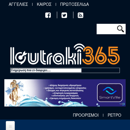
Παράκαμψη προς το κυρίως περιεχόμενο
ΑΓΓΕΛΙΕΣ
ΚΑΙΡΟΣ
ΠΡΩΤΟΣΕΛΙΔΑ
Φόρμα αν
Αναζήτηση
ΠΡΟΟΡΙΣΜΟΙ
ΡΕΤΡΟ