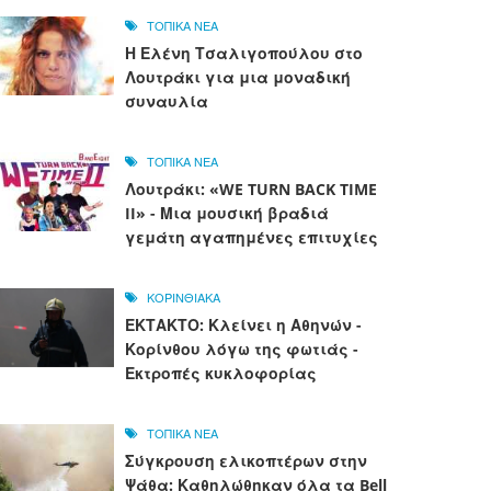
ΤΟΠΙΚΑ ΝΕΑ
Η Ελένη Τσαλιγοπούλου στο
Λουτράκι για μια μοναδική
συναυλία
ΤΟΠΙΚΑ ΝΕΑ
Λουτράκι: «WE TURN BACK TIME
II» - Μια μουσική βραδιά
γεμάτη αγαπημένες επιτυχίες
ΚΟΡΙΝΘΙΑΚΑ
ΕΚΤΑΚΤΟ: Κλείνει η Αθηνών -
Κορίνθου λόγω της φωτιάς -
Εκτροπές κυκλοφορίας
ΤΟΠΙΚΑ ΝΕΑ
Σύγκρουση ελικοπτέρων στην
Ψάθα: Καθηλώθηκαν όλα τα Bell