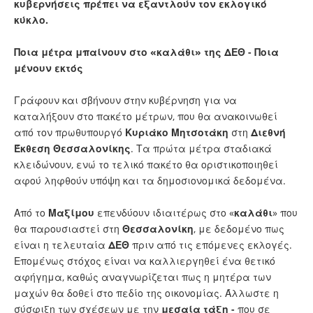
κυβερνήσεις πρέπει να εξαντλούν τον εκλογικό
κύκλο.
Ποια μέτρα μπαίνουν στο «καλάθι» της ΔΕΘ - Ποια
μένουν εκτός
Γράφουν και σβήνουν στην κυβέρνηση για να
καταλήξουν στο πακέτο μέτρων, που θα ανακοινωθεί
από τον πρωθυπουργό
Κυριάκο Μητσοτάκη
στη
Διεθνή
Έκθεση Θεσσαλονίκης
. Τα πρώτα μέτρα σταδιακά
κλειδώνουν, ενώ το τελικό πακέτο θα οριστικοποιηθεί
αφού ληφθούν υπόψη και τα δημοσιονομικά δεδομένα.
Από το
Μαξίμου
επενδύουν ιδιαιτέρως στο «
καλάθι
» που
θα παρουσιαστεί στη
Θεσσαλονίκη
, με δεδομένο πως
είναι η τελευταία
ΔΕΘ
πριν από τις επόμενες εκλογές.
Επομένως στόχος είναι να καλλιεργηθεί ένα θετικό
αφήγημα, καθώς αναγνωρίζεται πως η μητέρα των
μαχών θα δοθεί στο πεδίο της οικονομίας. Άλλωστε η
σύσφιξη των σχέσεων με την
μεσαία τάξη -
που σε