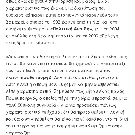
όπως όλα δείχνουν στην ίδρυση κόμματος. Είναι
χαρακτηριστικό πως έκανε μια διατύπωση που
ουσιαστικά παρέπεμπε στο πολιτικό παρελθόν του κ.
Σαμαρά, ο οποίος το 1992 έφυγε από τη Ν.Δ. και στη
συνέχεια έκανε την
«Πολιτική Άνοιξη»
, ενώ το 2004
επανήλθε στη Νέα Δημοκρατία και το 2009 εξελέγη
πρόεδρος του κόμματος.
«Δεν μπορώ να διανοηθώ, λοιπόν, ότι τελικά ο άνθρωπος
αυτός θα κάνει κάτι το οποίο θα ζημιώσει την παράταξη
που του έδωσε μια δεύτερη ευκαιρία και που τον
έκανε
πρωθυπουργό
. Δεν πιστεύω ότι θα γίνει αυτό.
Αυτή είναι η άποψη μου. Εύχομαι να μην διαψευστώ»
είπε χαρακτηριστικά. Σημείωσε πως «ήταν ένας καλός
Πρωθυπουργός, ο οποίος πήγε την χώρα μπροστά, σε μια
πολύ δύσκολη συγκυρία», για να προσθέσει πάντως
χαρακτηριστικά «εύχομαι ότι θα πρυτανεύσει η λογική
και θα αντιληφθεί ότι θα είναι πολύ κακό και για τη δική
του υστεροφημία να επιχειρήσει να κάνει ζημιά στην
παράταξη».