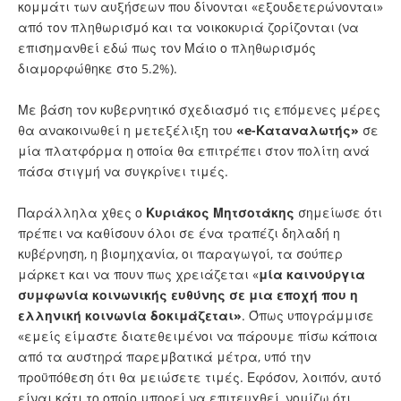
κομμάτι των αυξήσεων που δίνονται «εξουδετερώνονται»
από τον πληθωρισμό και τα νοικοκυριά ζορίζονται (να
επισημανθεί εδώ πως τον Μάιο ο πληθωρισμός
διαμορφώθηκε στο 5.2%).
Με βάση τον κυβερνητικό σχεδιασμό τις επόμενες μέρες
θα ανακοινωθεί η μετεξέλιξη του
«e-Καταναλωτής»
σε
μία πλατφόρμα η οποία θα επιτρέπει στον πολίτη ανά
πάσα στιγμή να συγκρίνει τιμές.
Παράλληλα χθες ο
Κυριάκος Μητσοτάκης
σημείωσε ότι
πρέπει να καθίσουν όλοι σε ένα τραπέζι δηλαδή η
κυβέρνηση, η βιομηχανία, οι παραγωγοί, τα σούπερ
μάρκετ και να πουν πως χρειάζεται «
μία καινούργια
συμφωνία κοινωνικής ευθύνης σε μια εποχή που η
ελληνική κοινωνία δοκιμάζεται»
. Όπως υπογράμμισε
«εμείς είμαστε διατεθειμένοι να πάρουμε πίσω κάποια
από τα αυστηρά παρεμβατικά μέτρα, υπό την
προϋπόθεση ότι θα μειώσετε τιμές. Εφόσον, λοιπόν, αυτό
είναι κάτι το οποίο μπορεί να επιτευχθεί, νομίζω ότι