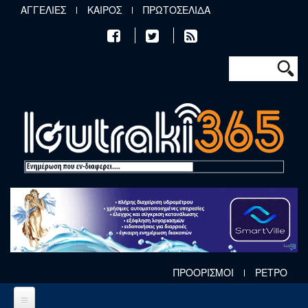
Παράκαμψη προς το κυρίως περιεχόμενο
ΑΓΓΕΛΙΕΣ
ΚΑΙΡΟΣ
ΠΡΩΤΟΣΕΛΙΔΑ
Φόρμα αν
Αναζήτηση
ΠΡΟΟΡΙΣΜΟΙ
ΡΕΤΡΟ