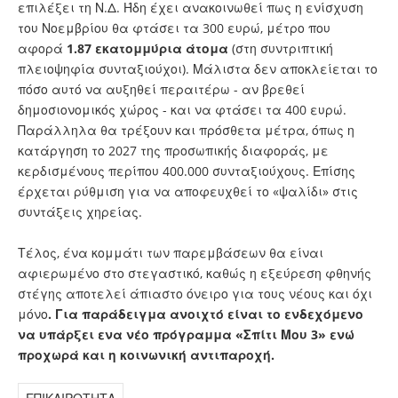
επιλέξει τη Ν.Δ. Ήδη έχει ανακοινωθεί πως η ενίσχυση
του Νοεμβρίου θα φτάσει τα 300 ευρώ, μέτρο που
αφορά
1.87 εκατομμύρια άτομα
(στη συντριπτική
πλειοψηφία συνταξιούχοι). Μάλιστα δεν αποκλείεται το
πόσο αυτό να αυξηθεί περαιτέρω - αν βρεθεί
δημοσιονομικός χώρος - και να φτάσει τα 400 ευρώ.
Παράλληλα θα τρέξουν και πρόσθετα μέτρα, όπως η
κατάργηση το 2027 της προσωπικής διαφοράς, με
κερδισμένους περίπου 400.000 συνταξιούχους. Επίσης
έρχεται ρύθμιση για να αποφευχθεί το «ψαλίδι» στις
συντάξεις χηρείας.
Τέλος, ένα κομμάτι των παρεμβάσεων θα είναι
αφιερωμένο στο στεγαστικό, καθώς η εξεύρεση φθηνής
στέγης αποτελεί άπιαστο όνειρο για τους νέους και όχι
μόνο
. Για παράδειγμα ανοιχτό είναι το ενδεχόμενο
να υπάρξει ενα νέο πρόγραμμα «Σπίτι Μου 3» ενώ
προχωρά και η κοινωνική αντιπαροχή.