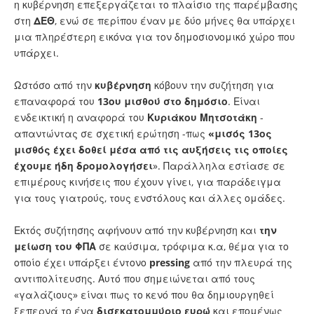
η κυβέρνηση επεξεργάζεται το πλαίσιο της παρέμβασης
στη
ΔΕΘ
, ενώ σε περίπου έναν με δύο μήνες θα υπάρχει
μια πληρέστερη εικόνα για τον δημοσιονομικό χώρο που
υπάρχει.
Ωστόσο από την
κυβέρνηση
κόβουν την συζήτηση για
επαναφορά του
13ου μισθού στο δημόσιο
. Είναι
ενδεικτική η αναφορά του
Κυριάκου Μητσοτάκη
-
απαντώντας σε σχετική ερώτηση -πως
«μισός 13ος
μισθός έχει δοθεί μέσα από τις αυξήσεις τις οποίες
έχουμε ήδη δρομολογήσει
». Παράλληλα εστίασε σε
επιμέρους κινήσεις που έχουν γίνει, για παράδειγμα
για τους γιατρούς, τους ενστόλους και άλλες ομάδες.
Εκτός συζήτησης αφήνουν από την κυβέρνηση και
την
μείωση του ΦΠΑ
σε καύσιμα, τρόφιμα κ.α, θέμα για το
οποίο έχει υπάρξει έντονο
pressing
από την πλευρά της
αντιπολίτευσης. Αυτό που σημειώνεται από τους
«γαλάζιους» είναι πως το κενό που θα δημιουργηθεί
ξεπερνά το ένα
δισεκατομμύριο
ευρώ
και επομένως