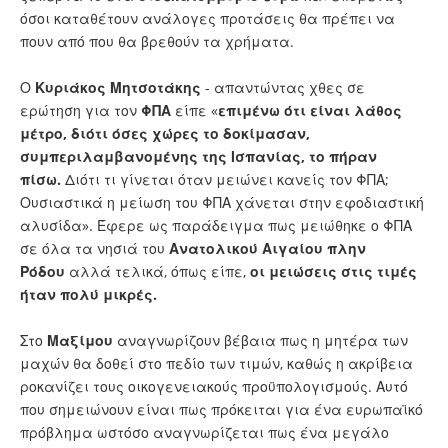
όσοι καταθέτουν ανάλογες προτάσεις θα πρέπει να
πουν από που θα βρεθούν τα χρήματα.
Ο
Κυριάκος Μητσοτάκης
- απαντώντας χθες σε
ερώτηση για τον
ΦΠΑ
είπε «
επιμένω ότι είναι λάθος
μέτρο, διότι όσες χώρες το δοκίμασαν,
συμπεριλαμβανομένης της Ισπανίας, το πήραν
πίσω.
Διότι τι γίνεται όταν μειώνει κανείς τον ΦΠΑ;
Ουσιαστικά η μείωση του ΦΠΑ χάνεται στην εφοδιαστική
αλυσίδα». Έφερε ως παράδειγμα πως μειώθηκε ο ΦΠΑ
σε όλα τα νησιά του
Ανατολικού Αιγαίου πλην
Ρόδου
αλλά τελικά, όπως είπε,
οι μειώσεις στις τιμές
ήταν πολύ μικρές.
Στο
Μαξίμου
αναγνωρίζουν βέβαια πως η μητέρα των
μαχών θα δοθεί στο πεδίο των τιμών, καθώς η ακρίβεια
ροκανίζει τους οικογενειακούς προϋπολογισμούς. Αυτό
που σημειώνουν είναι πως πρόκειται για ένα ευρωπαϊκό
πρόβλημα ωστόσο αναγνωρίζεται πως ένα μεγάλο