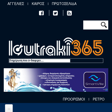
Παράκαμψη προς το κυρίως περιεχόμενο
ΑΓΓΕΛΙΕΣ
ΚΑΙΡΟΣ
ΠΡΩΤΟΣΕΛΙΔΑ
Φόρμα αν
Αναζήτηση
ΠΡΟΟΡΙΣΜΟΙ
ΡΕΤΡΟ