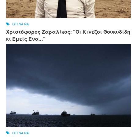
OTI NA NAI
Χριστόφορος Ζαραλίκος: "Οι Κινέζοι Θουκυδίδη
κι Εμείς Ένα,,,"
OTI NA NAI