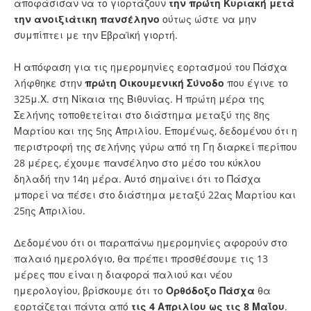
αποφάσισαν να το γιορτάζουν
την πρώτη Κυριακή μετά
την ανοιξιάτικη πανσέληνο
ούτως ώστε να μην
συμπίπτει με την Εβραϊκή γιορτή.
Η απόφαση για τις ημερομηνίες εορτασμού του Πάσχα
λήφθηκε στην
πρώτη Οικουμενική Σύνοδο
που έγινε το
325μ.Χ. στη Νίκαια της Βιθυνίας. Η πρώτη μέρα της
Σελήνης τοποθετείται στο διάστημα μεταξύ της 8ης
Μαρτίου και της 5ης Απριλίου. Επομένως, δεδομένου ότι η
περιστροφή της σελήνης γύρω από τη Γη διαρκεί περίπου
28 μέρες, έχουμε πανσέληνο στο μέσο του κύκλου
δηλαδή την 14η μέρα. Αυτό σημαίνει ότι το Πάσχα
μπορεί να πέσει στο διάστημα μεταξύ 22ας Μαρτίου και
25ης Απριλίου.
Δεδομένου ότι οι παραπάνω ημερομηνίες αφορούν στο
παλαιό ημερολόγιο, θα πρέπει προσθέσουμε τις 13
μέρες που είναι η διαφορά παλιού και νέου
ημερολογίου, βρίσκουμε ότι το
Ορθόδοξο Πάσχα
θα
εορτάζεται πάντα από
τις
4 Απριλίου ως τις 8 Μαΐου
.