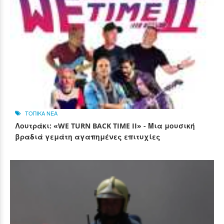
ΤΟΠΙΚΑ ΝΕΑ
Λουτράκι: «WE TURN BACK TIME II» - Μια μουσική
βραδιά γεμάτη αγαπημένες επιτυχίες