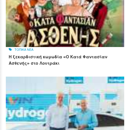
ΤΟΠΙΚΑ ΝΕΑ
Η ξεκαρδιστική κωμωδία «Ο Κατά Φαντασίαν
Ασθενής» στο Λουτράκι