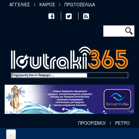
Παράκαμψη προς το κυρίως περιεχόμενο
ΑΓΓΕΛΙΕΣ
ΚΑΙΡΟΣ
ΠΡΩΤΟΣΕΛΙΔΑ
Φόρμα αν
Αναζήτηση
ΠΡΟΟΡΙΣΜΟΙ
ΡΕΤΡΟ