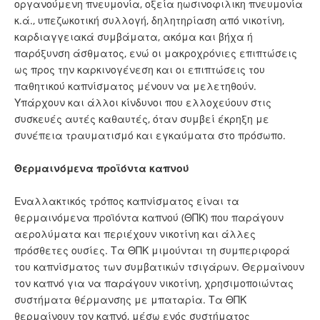
οργανούμενη πνευμονία, οξεία ηωσινοφιλικη πνευμονία
κ.ά., υπεζωκοτική συλλογή, δηλητηρίαση από νικοτίνη,
καρδιαγγειακά συμβάματα, ακόμα και βήχα ή
παρόξυνση άσθματος, ενώ οι μακροχρόνιες επιπτώσεις
ως προς την καρκινογένεση και οι επιπτώσεις του
παθητικού καπνίσματος μένουν να μελετηθούν.
Υπάρχουν και άλλοι κίνδυνοι που ελλοχεύουν στις
συσκευές αυτές καθαυτές, όταν συμβεί έκρηξη με
συνέπεια τραυματισμό και εγκαύματα στο πρόσωπο.
Θερμαινόμενα προϊόντα καπνού
Εναλλακτικός τρόπος καπνίσματος είναι τα
θερμαινόμενα προϊόντα καπνού (ΘΠΚ) που παράγουν
αερολύματα και περιέχουν νικοτίνη και άλλες
πρόσθετες ουσίες. Τα ΘΠΚ μιμούνται τη συμπεριφορά
του καπνίσματος των συμβατικών τσιγάρων. Θερμαίνουν
τον καπνό για να παράγουν νικοτίνη, χρησιμοποιώντας
συστήματα θέρμανσης με μπαταρία. Τα ΘΠΚ
θερμαίνουν τον καπνό, μέσω ενός συστήματος