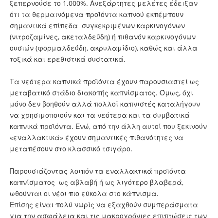
ξεπερνούσε το 1.000%. Ανεξάρτητες μελέτες έδειξαν
ότι τα θερμαινόμενα προϊόντα καπνού εκπέμπουν
σημαντικά επίπεδα συγκεκριμένων καρκινογόνων
(νιτροζαμίνες, ακεταλδεΰδη) ή πιθανόν καρκινογόνων
ουσιών (φορμαλδεΰδη, ακρυλαμίδιο), καθώς και άλλα
τοξικά και ερεθιστικά συστατικά.
Τα νεότερα καπνικά προϊόντα έχουν παρουσιαστεί ως
μεταβατικό στάδιο διακοπής καπνίσματος. Όμως, όχι
μόνο δεν βοηθούν αλλά πολλοί καπνιστές καταλήγουν
να χρησιμοποιούν και τα νεότερα και τα συμβατικά
καπνικά προϊόντα. Ενώ, από την άλλη αυτοί που ξεκινούν
«εναλλακτικά» έχουν σημαντικές πιθανότητες να
μεταπέσουν στο κλασσικό τσιγάρο.
Παρουσιάζοντας λοιπόν τα εναλλακτικά προϊόντα
καπνίσματος ως αβλαβή ή ως λιγότερο βλαβερά,
ωθούνται οι νέοι πιο εύκολα στο κάπνισμα.
Επίσης είναι πολύ νωρίς να εξαχθούν συμπεράσματα
για την ασφάλεια και τις μακροχρόνιες επιπτώσεις των