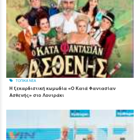
ΤΟΠΙΚΑ ΝΕΑ
Η ξεκαρδιστική κωμωδία «Ο Κατά Φαντασίαν
Ασθενής» στο Λουτράκι