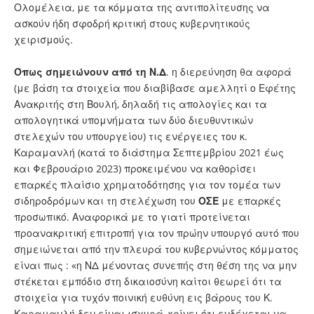
Ολομέλεια, με τα κόμματα της αντιπολίτευσης να
ασκούν ήδη σφοδρή κριτική στους κυβερνητικούς
χειρισμούς.
Όπως σημειώνουν από τη Ν.Δ
. η διερεύνηση θα αφορά
(με βάση τα στοιχεία που διαβίβασε αμελλητί ο Εφέτης
Ανακριτής στη Βουλή, δηλαδή τις απολογίες και τα
απολογητικά υπομνήματα των δύο διευθυντικών
στελεχών του υπουργείου) τις ενέργειες του κ.
Καραμανλή (κατά το διάστημα Σεπτεμβρίου 2021 έως
και Φεβρουάριο 2023) προκειμένου να καθορίσει
επαρκές πλαίσιο χρηματοδότησης για τον τομέα των
σιδηροδρόμων και τη στελέχωση του
ΟΣΕ
με επαρκές
προσωπικό. Αναφορικά με το γιατί προτείνεται
προανακριτική επιτροπή για τον πρώην υπουργό αυτό που
σημειώνεται από την πλευρά του κυβερνώντος κόμματος
είναι πως : «η ΝΔ μένοντας συνεπής στη θέση της να μην
στέκεται εμπόδιο στη δικαιοσύνη καίτοι θεωρεί ότι τα
στοιχεία για τυχόν ποινική ευθύνη εις βάρους του Κ.
Καραμανλή δεν είναι ισχυρά, κρίνει ότι ενδέχεται να