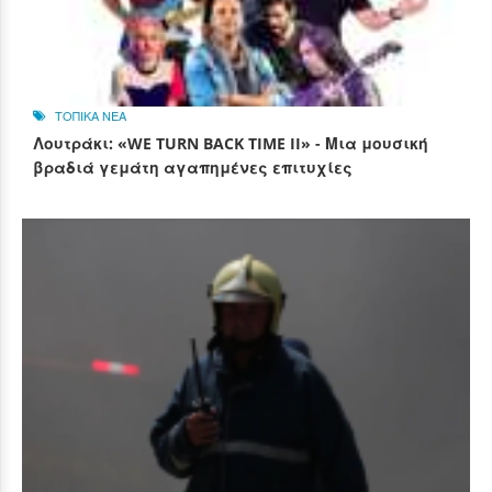
ΤΟΠΙΚΑ ΝΕΑ
Λουτράκι: «WE TURN BACK TIME II» - Μια μουσική
βραδιά γεμάτη αγαπημένες επιτυχίες