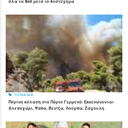
όλα τα Bell μετά το δυστύχημα
ΤΟΠΙΚΑ ΝΕΑ
Πύρινη κόλαση στο Πόρτο Γερμενό: Εκκενώνονται
Αλεποχώρι, Ψάθα, Βενίζα, Λούμπα, Ζάχουλη