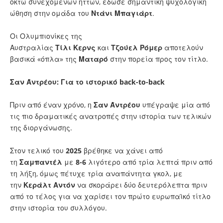
οκτώ συνεχόμενων ηττών, έδωσε σημαντική ψυχολογική
ώθηση στην ομάδα του
Ντάνι
Μπαγιάρτ
.
Οι Ολυμπιονίκες της
Αυστραλίας
Τίλι
Κερνς
και
Τζούελ
Ρόμερ
αποτελούν
βασικά «όπλα» της
Ματαρό
στην πορεία προς τον τίτλο.
Σαν Άντρέου: Για το ιστορικό back-to-back
Πριν από έναν χρόνο, η
Σαν
Άντρέου
υπέγραψε μία από
τις πιο δραματικές ανατροπές στην ιστορία των τελικών
της διοργάνωσης.
Στον τελικό του
2025
βρέθηκε να χάνει από
τη
Σαμπαντέλ
με
8-6
λιγότερο από τρία λεπτά πριν από
τη λήξη, όμως πέτυχε τρία αναπάντητα γκολ, με
την
Κεράλτ
Αντόν
να σκοράρει δύο δευτερόλεπτα πριν
από το τέλος για να χαρίσει τον πρώτο ευρωπαϊκό τίτλο
στην ιστορία του συλλόγου.