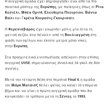
Η ουγγρική ομάδα έχει δημιουργήσει ένα από τα πιο
ποιοτικά ρόστερ της
Ευρώπης
, με παίκτριες όπως οι
Ρίτα
Κεστέλι, Μπέα Ορτίθ, Ελευθερία Πλευρίτου, Βάντα
Βάλι
και Γ
κρέτα Κουρούτς-Γκουρισάτι
.
Η
Φερεντσβάρος
έχει γνωρίσει μόλις μία ήττα τη
φετινή σεζόν, στα πέναλτι από τη
Βουλιαγμένη
στη
φάση των ομίλων, και έκτοτε μετρά μόνο νίκες
στην
Ευρώπη
.
Στα προημιτελικά εντυπωσίασε απέναντι στην επίσης
ουγγρική
UVSE
, σημειώνοντας συνολικά 34 γκολ σε δύο
αγώνες.
Μετά την τέταρτη θέση στο περσινό
Final 4
, η ομάδα
του
Μάρκ
Ματάισζ
θέλει φέτος να κάνει το επόμενο
βήμα και να γίνει η πρώτη ουγγρική ομάδα που θα
κατακτήσει το τρόπαιο μετά τη
Σέντες
το
1993
.