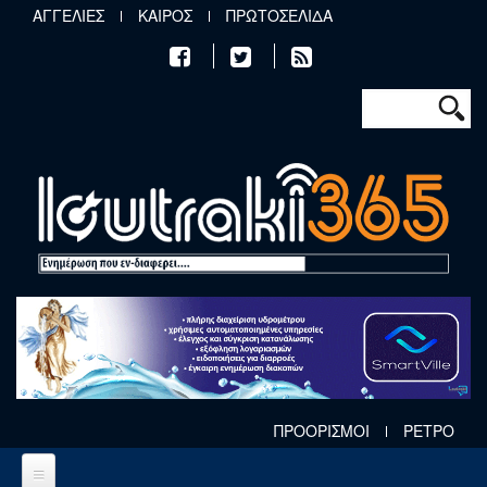
Παράκαμψη προς το κυρίως περιεχόμενο
ΑΓΓΕΛΙΕΣ
ΚΑΙΡΟΣ
ΠΡΩΤΟΣΕΛΙΔΑ
Φόρμα αν
Αναζήτηση
ΠΡΟΟΡΙΣΜΟΙ
ΡΕΤΡΟ