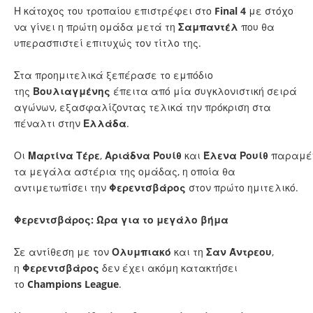
Η κάτοχος του τροπαίου επιστρέφει στο
Final
4
με στόχο
να γίνει η πρώτη ομάδα μετά τη
Σαμπαντέλ
που θα
υπερασπιστεί επιτυχώς τον τίτλο της.
Στα προημιτελικά ξεπέρασε το εμπόδιο
της
Βουλιαγμένης
έπειτα από μία συγκλονιστική σειρά
αγώνων, εξασφαλίζοντας τελικά την πρόκριση στα
πέναλτι στην
Ελλάδα
.
Οι
Μαρτίνα
Τέρε
,
Αριάδνα
Ρουίθ
και
Έλενα
Ρουίθ
παραμέ
τα μεγάλα αστέρια της ομάδας, η οποία θα
αντιμετωπίσει την
Φερεντσβάρος
στον πρώτο ημιτελικό.
Φερεντσβάρος: Ώρα για το μεγάλο βήμα
Σε αντίθεση με τον
Ολυμπιακό
και τη
Σαν
Άντρεου
,
η
Φερεντσβάρος
δεν έχει ακόμη κατακτήσει
το
Champions
League
.