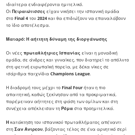
ιδιαίτερα ενδιαφέροντα ημιτελικό.
Οι
Πειραιώτισσες
είχαν νικήσει την ισπανική ομάδα
στο
Final 4
του
2024
και θα επιδιώξουν να επαναλάβουν
το ίδιο αποτέλεσμα.
Ματαρό: Η αήττητη δύναμη της διοργάνωσης
Οι νέες
πρωταθλήτριες
Ισπανίας
είναι η μοναδική
ομάδα, σε άνδρες και γυναίκες, που διατηρεί το απόλυτο
στη φετινή ευρωπαϊκή πορεία, με δέκα νίκες σε
ισάριθμα παιχνίδια
Champions
League
.
Η διαδρομή τους μέχρι το
Final
Four
ήταν η πιο
απαιτητική, καθώς ξεκίνησαν από τα προκριματικά,
παρέμειναν αήττητες στη φάση των ομίλων και στη
συνέχεια απέκλεισαν τη
Ρόμα
στα προημιτελικά.
Η
κατάκτηση του ισπανικού πρωταθλήματος απέναντι
στη
Σαν
Άντρεου
, βάζοντας τέλος σε ένα αρνητικό σερί