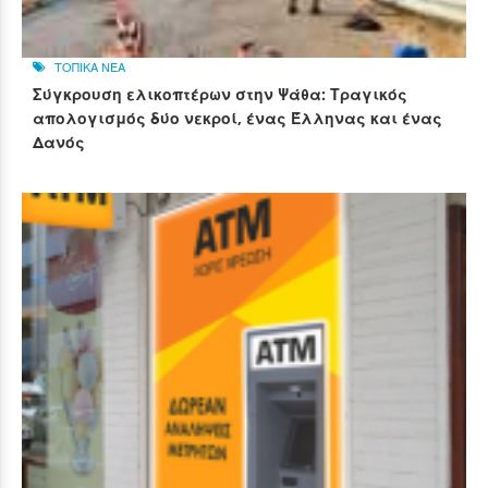
ΤΟΠΙΚΑ ΝΕΑ
Σύγκρουση ελικοπτέρων στην Ψάθα: Τραγικός
απολογισμός δύο νεκροί, ένας Έλληνας και ένας
Δανός