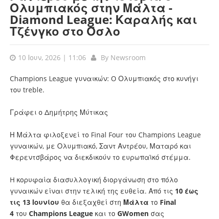
Ολυμπιακός στην Μάλτα -
Diamond League: Καραλής και
Τζένγκο στο Όσλο
10 Ιουν, 2026 | 11:06
By
Newsroom
Champions League γυναικών: O Ολυμπιακός στο κυνήγι
του treble.
Γράφει ο Δημήτρης Μύτικας
Η Μάλτα φιλοξενεί το Final Four του Champions League
γυναικών, με Ολυμπιακό, Σαντ Αντρέου, Ματαρό και
Φερεντσβάρος να διεκδικούν το ευρωπαϊκό στέμμα.
H κορυφαία διασυλλογική διοργάνωση στο πόλο
γυναικών είναι στην τελική της ευθεία. Από τις
10 έως
τις 13 Ιουνίου
θα διεξαχθεί στη
Μάλτα
το
Final
4
του
Champions
League
και το
GWomen
σας