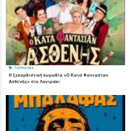
ΤΟΠΙΚΑ ΝΕΑ
Η ξεκαρδιστική κωμωδία «Ο Κατά Φαντασίαν
Ασθενής» στο Λουτράκι