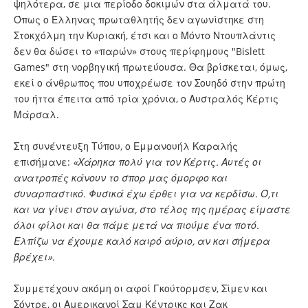
ψηλότερα, σε μια περίοδο δοκιμών στα άλματά του.
Όπως ο Έλληνας πρωταθλητής δεν αγωνίστηκε στη
Στοκχόλμη την Κυριακή, έτσι και ο Μόντο Ντουπλάντις
δεν θα δώσει το «παρών» στους περίφημους "Bislett
Games" στη νορβηγική πρωτεύουσα. Θα βρίσκεται, όμως,
εκεί ο άνθρωπος που υποχρέωσε τον Σουηδό στην πρώτη
του ήττα έπειτα από τρία χρόνια, ο Αυστραλός Κέρτις
Μάρσαλ.
Στη συνέντευξη Τύπου, ο Εμμανουήλ Καραλής
επισήμανε:
«Χάρηκα πολύ για τον Κέρτις. Αυτές οι
ανατροπές κάνουν το σπορ μας όμορφο και
συναρπαστικό. Φυσικά έχω έρθει για να κερδίσω. Ό,τι
και να γίνει στον αγώνα, στο τέλος της ημέρας είμαστε
όλοι φίλοι και θα πάμε μετά να πιούμε ένα ποτό.
Ελπίζω να έχουμε καλό καιρό αύριο, αν και σήμερα
βρέχει».
Συμμετέχουν ακόμη οι αφοί Γκούτορμσεν, Σίμεν και
Σόντρε, οι Αμερικανοί Σαμ Κέντρικς και Ζακ