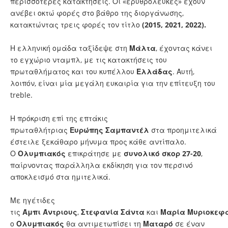
περισσότερες κατακτήσεις. Οι «ερυθρόλευκες» έχουν
ανέβει οκτώ φορές στο βάθρο της διοργάνωσης,
κατακτώντας τρεις φορές τον τίτλο
(2015, 2021, 2022).
Η ελληνική ομάδα ταξίδεψε στη
Μάλτα
, έχοντας κάνει
το εγχώριο νταμπλ, με τις κατακτήσεις του
πρωταθλήματος και του κυπέλλου
Ελλάδας
. Αυτή,
λοιπόν, είναι μία μεγάλη ευκαιρία για την επίτευξη του
treble.
Η πρόκριση επί της επτάκις
πρωταθλήτριας
Ευρώπης
Σαμπαντέλ
στα προημιτελικά
έστειλε ξεκάθαρο μήνυμα προς κάθε αντίπαλο.
Ο
Ολυμπιακός
επικράτησε με
συνολικό
σκορ
27-20
,
παίρνοντας παράλληλα εκδίκηση για τον περσινό
αποκλεισμό στα ημιτελικά.
Με ηγέτιδες
τις
Άμπι
Άντριους
,
Στεφανία
Σάντα
και
Μαρία
Μυριοκεφ
ο
Ολυμπιακός
θα αντιμετωπίσει τη
Ματαρό
σε έναν