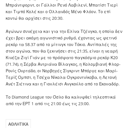
Μπράντφορντ, οι Γάλλοι Ρενό Λαβιλενί, Μπατίστ Τιερί
και Τιμπό Κολέ και ο Ολλανδός Μένο Φλόον. Το επί
κοντώ θα αρχίσει στις 20:30.
Αγώνων συνέχεια και για την Ελίνα Τζένγκο, η οποία δεν
έχει βρει ακόμη αγωνιστικό ρυθμό, έχοντας ως φετινό
ρεκόρ τα 58.37 από το μίτινγκ του Τόκιο. Αντίπαλές της
στον αγώνα, που θα ξεκινήσει στις 21:35, είναι η νεαρή
Κινέζα Ζιγί Γιάν με το πρόσφατο παγκόσμιο ρεκόρ Κ20
(71.74), η Σέρβα Αντριάνα Βίλαγκος, η Κολομβιανή Φλορ-
Ρουίς Ουρτάδο, οι Νορβηγές Σίγκριντ Μπόργε και Μαρί-
Τερίζ Ομπστ, η Τσέχα Νίκολα Ογκροντνίκοβα, η Λετονή
Ανέτ Σιέτινα και η Γιουλέισι Ανγκούλο από το Εκουαδόρ.
Το Diamond League του Όσλο θα καλυφθεί τηλεοπτικά
από την ΕΡΤ 1 από τις 21:00 έως τις 23:00.
ΑΘΛΗΤΙΚΑ