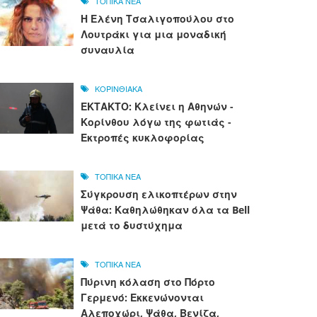
ΤΟΠΙΚΑ ΝΕΑ
Η Ελένη Τσαλιγοπούλου στο
Λουτράκι για μια μοναδική
συναυλία
ΚΟΡΙΝΘΙΑΚΑ
ΕΚΤΑΚΤΟ: Κλείνει η Αθηνών -
Κορίνθου λόγω της φωτιάς -
Εκτροπές κυκλοφορίας
ΤΟΠΙΚΑ ΝΕΑ
Σύγκρουση ελικοπτέρων στην
Ψάθα: Καθηλώθηκαν όλα τα Bell
μετά το δυστύχημα
ΤΟΠΙΚΑ ΝΕΑ
Πύρινη κόλαση στο Πόρτο
Γερμενό: Εκκενώνονται
Αλεποχώρι, Ψάθα, Βενίζα,