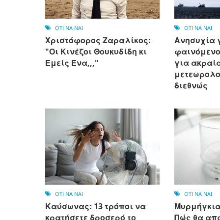
OTI NA NAI
OTI NA NAI
Χριστόφορος Ζαραλίκος:
Ανησυχία γ
"Οι Κινέζοι Θουκυδίδη κι
φαινόμενο 
Εμείς Ένα,,,"
για ακραί
μετεωρολο
διεθνώς
OTI NA NAI
OTI NA NAI
Καύσωνας: 13 τρόποι να
Μυρμήγκια
κρατήσετε δροσερό το
Πώς θα απ