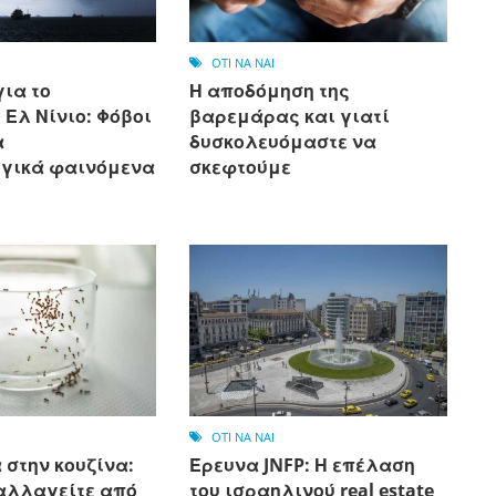
OTI NA NAI
ια το
Η αποδόμηση της
Ελ Νίνιο: Φόβοι
βαρεμάρας και γιατί
α
δυσκολευόμαστε να
γικά φαινόμενα
σκεφτούμε
OTI NA NAI
 στην κουζίνα:
Έρευνα JNFP: Η επέλαση
αλλαγείτε από
του ισραηλινού real estate