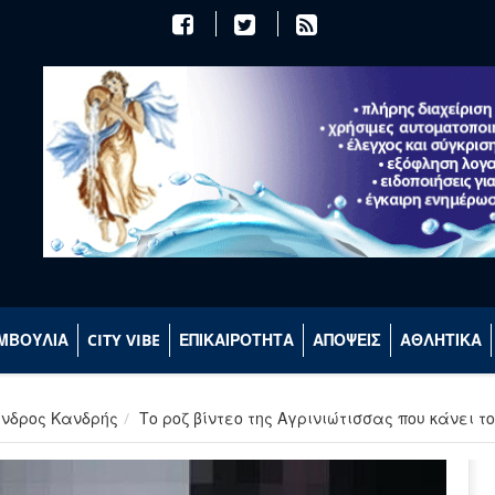
ΜΒΟΥΛΙΑ
CITY VIBE
ΕΠΙΚΑΙΡΟΤΗΤΑ
ΑΠΟΨΕΙΣ
ΑΘΛΗΤΙΚΑ
ανδρος Κανδρής
Το ροζ βίντεο της Αγρινιώτισσας που κάνει το