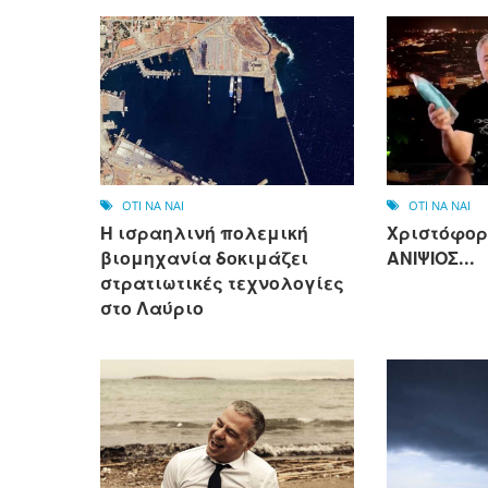
OTI NA NAI
OTI NA NAI
Η ισραηλινή πολεμική
Χριστόφορ
βιομηχανία δοκιμάζει
ΑΝΙΨΙΟΣ...
στρατιωτικές τεχνολογίες
στο Λαύριο