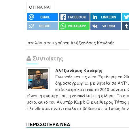
OTI NA NAI
EMAIL
FACEBOOK
LINKEDIN
REDDIT
WHATSAPP
VK.COM
Ιστολόγιο του χρήστη Αλέξανδρος Κανδρής
Συντάκτης
Αλέξανδρος Κανδρής
Γνωστός και ως alex. Ξεκίνησε το 2
δημοσιογραφία, με θητεία σε ΑΝΤ1, 
καλοκαίρι και από το 2010 μόνιμα. 
είναι: η ενημέρωση, η αποκάλυψη, η είδηση. Το 
μότο, αυτό του Αλμπέρ Καμί: Ο ελεύθερος Τύπος 
ελευθερία, είναι απόλυτα βέβαιο ότι ο Τύπος δεν
ΠΕΡΙΣΣΟΤΕΡΑ ΝΕΑ