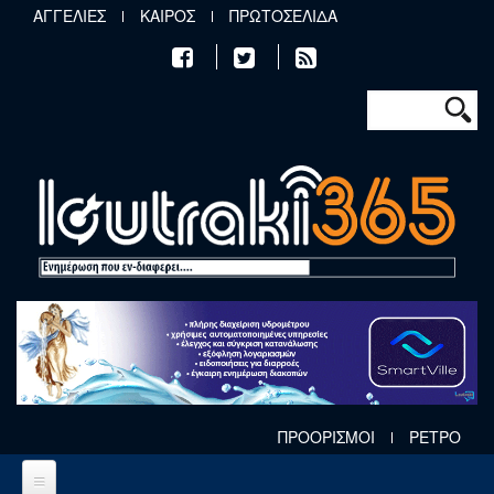
Παράκαμψη προς το κυρίως περιεχόμενο
ΑΓΓΕΛΙΕΣ
ΚΑΙΡΟΣ
ΠΡΩΤΟΣΕΛΙΔΑ
Φόρμα αν
Αναζήτηση
ΠΡΟΟΡΙΣΜΟΙ
ΡΕΤΡΟ