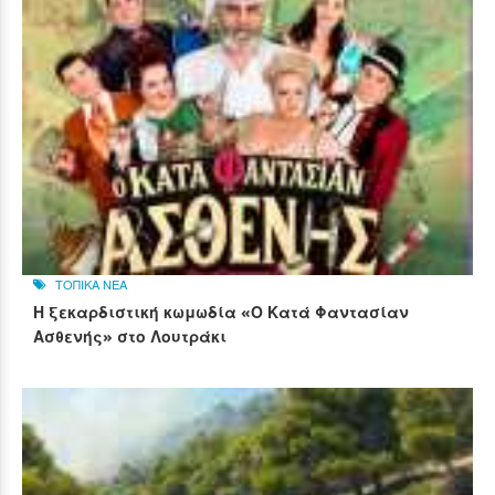
ΤΟΠΙΚΑ ΝΕΑ
Η ξεκαρδιστική κωμωδία «Ο Κατά Φαντασίαν
Ασθενής» στο Λουτράκι