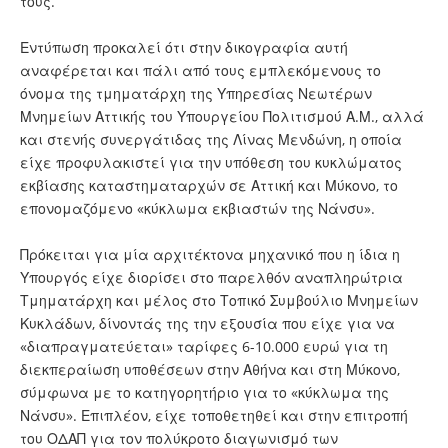
τους.
Εντύπωση προκαλεί ότι στην δικογραφία αυτή
αναφέρεται και πάλι από τους εμπλεκόμενους το
όνομα της τμηματάρχη της Υπηρεσίας Νεωτέρων
Μνημείων Αττικής του Υπουργείου Πολιτισμού Α.Μ., αλλά
και στενής συνεργάτιδας της Λίνας Μενδώνη, η οποία
είχε προφυλακιστεί για την υπόθεση του κυκλώματος
εκβίασης καταστηματαρχών σε Αττική και Μύκονο, το
επονομαζόμενο «κύκλωμα εκβιαστών της Νάνσυ».
Πρόκειται για μία αρχιτέκτονα μηχανικό που η ίδια η
Υπουργός είχε διορίσει στο παρελθόν αναπληρώτρια
Τμηματάρχη και μέλος στο Τοπικό Συμβούλιο Μνημείων
Κυκλάδων, δίνοντάς της την εξουσία που είχε για να
«διαπραγματεύεται» ταρίφες 6-10.000 ευρώ για τη
διεκπεραίωση υποθέσεων στην Αθήνα και στη Μύκονο,
σύμφωνα με το κατηγορητήριο για το «κύκλωμα της
Νάνσυ». Επιπλέον, είχε τοποθετηθεί και στην επιτροπή
του ΟΔΑΠ για τον πολύκροτο διαγωνισμό των