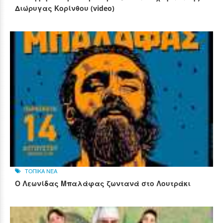
Διώρυγας Κορίνθου (video)
ΤΟΠΙΚΑ ΝΕΑ
Ο Λεωνίδας Μπαλάφας ζωντανά στο Λουτράκι