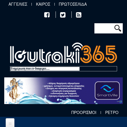
Παράκαμψη προς το κυρίως περιεχόμενο
ΑΓΓΕΛΙΕΣ
ΚΑΙΡΟΣ
ΠΡΩΤΟΣΕΛΙΔΑ
Φόρμα αν
Αναζήτηση
ΠΡΟΟΡΙΣΜΟΙ
ΡΕΤΡΟ