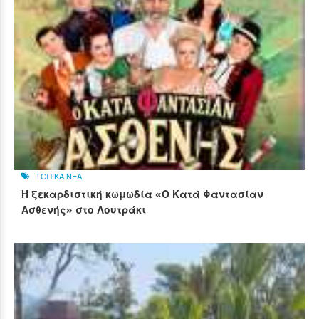
ΤΟΠΙΚΑ ΝΕΑ
Η ξεκαρδιστική κωμωδία «Ο Κατά Φαντασίαν
Ασθενής» στο Λουτράκι