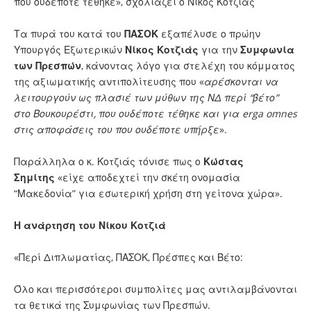
που ουδέποτε τέθηκε», σχολιάζει ο Νίκος Κοτζιάς
Τα πυρά του κατά του
ΠΑΣΟΚ
εξαπέλυσε ο πρώην
Υπουργός Εξωτερικών
Νίκος Κοτζιάς
για την
Συμφωνία
των Πρεσπών
, κάνοντας λόγο για στελέχη του κόμματος
της αξιωματικής αντιπολίτευσης που «
αρέσκονται να
λειτουργούν ως πλασιέ των μύθων της ΝΔ περί “βέτο”
στο Βουκουρέστι, που ουδέποτε τέθηκε και για erga omnes
στις αποφάσεις του που ουδέποτε υπήρξε
».
Παράλληλα ο κ. Κοτζιάς τόνισε πως ο
Κώστας
Σημίτης
«είχε αποδεχτεί την σκέτη ονομασία
“Μακεδονία” για εσωτερική χρήση στη γείτονα χώρα».
Η ανάρτηση του Νίκου Κοτζιά
«Περί Διπλωματίας, ΠΑΣΟΚ, Πρέσπες και Βέτο:
Όλο και περισσότεροι συμπολίτες μας αντιλαμβάνονται
τα θετικά της Συμφωνίας των Πρεσπών.