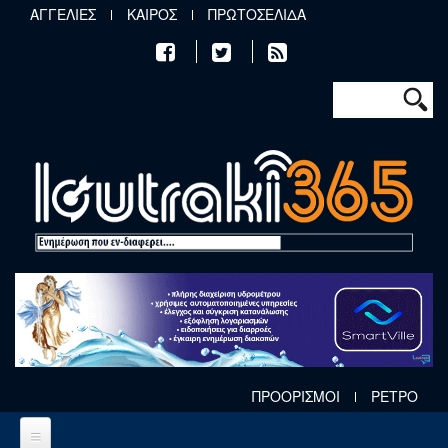
Παράκαμψη προς το κυρίως περιεχόμενο
ΑΓΓΕΛΙΕΣ
ΚΑΙΡΟΣ
ΠΡΩΤΟΣΕΛΙΔΑ
Φόρμα αν
Αναζήτηση
ΠΡΟΟΡΙΣΜΟΙ
ΡΕΤΡΟ