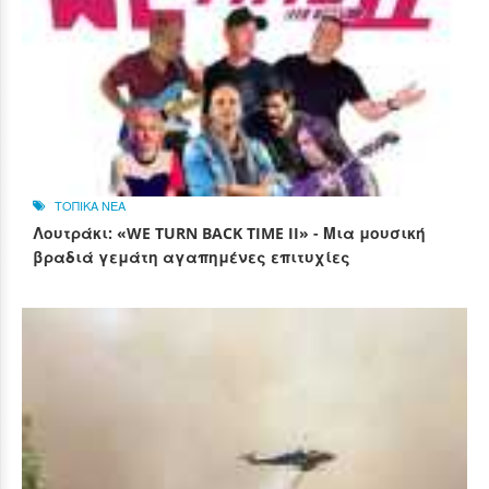
ΤΟΠΙΚΑ ΝΕΑ
Λουτράκι: «WE TURN BACK TIME II» - Μια μουσική
βραδιά γεμάτη αγαπημένες επιτυχίες