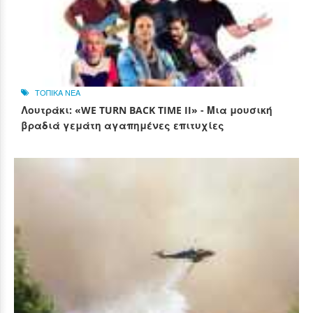
ΤΟΠΙΚΑ ΝΕΑ
Λουτράκι: «WE TURN BACK TIME II» - Μια μουσική
βραδιά γεμάτη αγαπημένες επιτυχίες