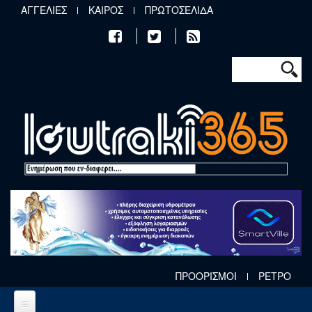
Παράκαμψη προς το κυρίως περιεχόμενο
ΑΓΓΕΛΙΕΣ
ΚΑΙΡΟΣ
ΠΡΩΤΟΣΕΛΙΔΑ
Φόρμα αν
Αναζήτηση
ΠΡΟΟΡΙΣΜΟΙ
ΡΕΤΡΟ