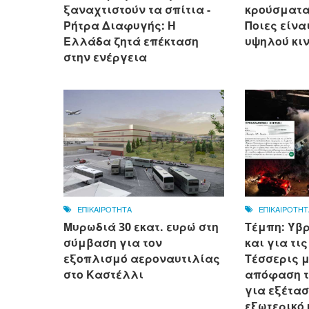
ξαναχτιστούν τα σπίτια -
κρούσματα 
Ρήτρα Διαφυγής: Η
Ποιες είνα
Ελλάδα ζητά επέκταση
υψηλού κι
στην ενέργεια
ΕΠΙΚΑΙΡΟΤΗΤΑ
ΕΠΙΚΑΙΡΟΤΗΤ
Μυρωδιά 30 εκατ. ευρώ στη
Τέμπη: Ύβρ
σύμβαση για τον
και για τι
εξοπλισμό αεροναυτιλίας
Τέσσερις μ
στο Καστέλλι
απόφαση τ
για εξέτα
εξωτερικό κ