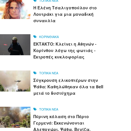
ΤΟΠΙΚΑ ΝΕΑ
Η Ελένη Τσαλιγοπούλου στο
Λουτράκι για μια μοναδική
συναυλία
ΚΟΡΙΝΘΙΑΚΑ
ΕΚΤΑΚΤΟ: Κλείνει η Αθηνών -
Κορίνθου λόγω της φωτιάς -
Εκτροπές κυκλοφορίας
ΤΟΠΙΚΑ ΝΕΑ
Σύγκρουση ελικοπτέρων στην
Ψάθα: Καθηλώθηκαν όλα τα Bell
μετά το δυστύχημα
ΤΟΠΙΚΑ ΝΕΑ
Πύρινη κόλαση στο Πόρτο
Γερμενό: Εκκενώνονται
Αλεποχώρι, Ψάθα, Βενίζα,