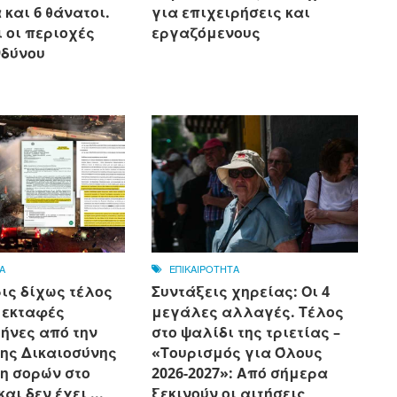
και 6 θάνατοι.
για επιχειρήσεις και
ι οι περιοχές
εργαζόμενους
νδύνου
Α
ΕΠΙΚΑΙΡΟΤΗΤΑ
ις δίχως τέλος
Συντάξεις χηρείας: Οι 4
ς εκταφές
μεγάλες αλλαγές. Τέλος
ήνες από την
στο ψαλίδι της τριετίας –
ης Δικαιοσύνης
«Τουρισμός για Όλους
ση σορών στο
2026-2027»: Από σήμερα
αι δεν έχει ...
ξεκινούν οι αιτήσεις