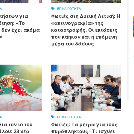
Α
ΕΠΙΚΑΙΡΟΤΗΤΑ
τήσεων για
Φωτιές στη Δυτική Αττική: Η
τηση: «Το
«ακτινογραφία» της
 δεν έχει ακόμα
καταστροφής. Οι εκτάσεις
»
που κάηκαν και η επόμενη
μέρα του δάσους
Α
ΕΠΙΚΑΙΡΟΤΗΤΑ
ια τον ιό του
Φωτιές: Τα μέτρα για τους
ίλου: 23 νέα
πυρόπληκτους - Τι ισχύει