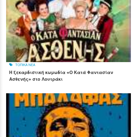
ΤΟΠΙΚΑ ΝΕΑ
Η ξεκαρδιστική κωμωδία «Ο Κατά Φαντασίαν
Ασθενής» στο Λουτράκι