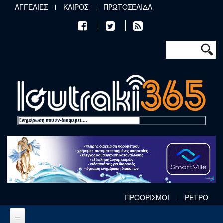
Παράκαμψη προς το κυρίως περιεχόμενο
ΑΓΓΕΛΙΕΣ
ΚΑΙΡΟΣ
ΠΡΩΤΟΣΕΛΙΔΑ
Φόρμα αν
Αναζήτηση
ΠΡΟΟΡΙΣΜΟΙ
ΡΕΤΡΟ