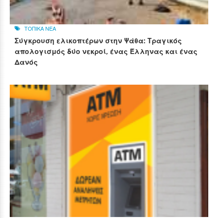
ΤΟΠΙΚΑ ΝΕΑ
Σύγκρουση ελικοπτέρων στην Ψάθα: Τραγικός
απολογισμός δύο νεκροί, ένας Έλληνας και ένας
Δανός