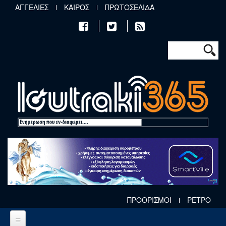
Παράκαμψη προς το κυρίως περιεχόμενο
ΑΓΓΕΛΙΕΣ
ΚΑΙΡΟΣ
ΠΡΩΤΟΣΕΛΙΔΑ
Φόρμα αν
Αναζήτηση
ΠΡΟΟΡΙΣΜΟΙ
ΡΕΤΡΟ