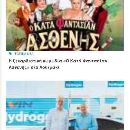
ΤΟΠΙΚΑ ΝΕΑ
Η ξεκαρδιστική κωμωδία «Ο Κατά Φαντασίαν
Ασθενής» στο Λουτράκι