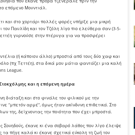
Σουηδία που έκανε πρόβα τζενεράλε πριν την
το επόμενο Μουντιάλ.
τι και στο χορτάρι πολλές φορές υπήρξε μια μικρή
ι του Παυλίδη και τον Τζόλη λίγο πιο ελεύθερα σαν (3-5-
ο Τεττέη γυρνούσε στην πτέρυγα για να προσφέρει
αντέλια (ή κάποιον άλλο) μπροστά από τους δύο χαφ και
όλο (πχ Τεττέη), στα δικά μου μάτια φαντάζει μια καλή
ons League.
Στοκχόλμης και η επόμενη ημέρα
νη διάταξη και στο φινάλε του φιλικού με την
νε “μπετόν αρμέ”, όμως ήταν ακίνδυνη επιθετικά. Στο
ων της, δείχνοντας την ποιότητα που έχει μπροστά.
ς Σουηδούς, έκανε κι ένα σοβαρό λάθος που λίγο έλειψε
ές τα πήγε καλά κι έκανε σχετικά εύκολη τη ζωή του