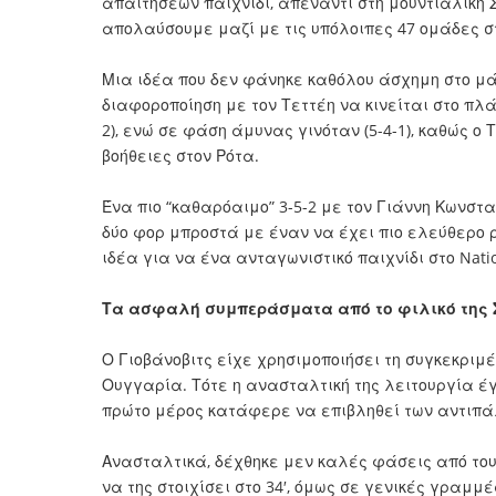
απαιτήσεων παιχνίδι, απέναντι στη μουντιαλική 
απολαύσουμε μαζί με τις υπόλοιπες 47 ομάδες σ
Μια ιδέα που δεν φάνηκε καθόλου άσχημη στο μά
διαφοροποίηση με τον Τεττέη να κινείται στο πλά
2), ενώ σε φάση άμυνας γινόταν (5-4-1), καθώς 
βοήθειες στον Ρότα.
Ένα πιο “καθαρόαιμο” 3-5-2 με τον Γιάννη Κωνστ
δύο φορ μπροστά με έναν να έχει πιο ελεύθερο ρ
ιδέα για να ένα ανταγωνιστικό παιχνίδι στο Nati
Τα ασφαλή συμπεράσματα από το φιλικό της 
Ο Γιοβάνοβιτς είχε χρησιμοποιήσει τη συγκεκριμέ
Ουγγαρία. Τότε η ανασταλτική της λειτουργία έγι
πρώτο μέρος κατάφερε να επιβληθεί των αντιπάλ
Ανασταλτικά, δέχθηκε μεν καλές φάσεις από του
να της στοιχίσει στο 34′, όμως σε γενικές γραμμ