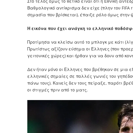
Στο τέλος όμως το θετικό είναι ότι η Εθνική αντέ
Βαθμολογικό αντίκρισμα δεν είχε (πλην του FIFA 
σημασία που βρίσκεται), έπαιξε ρόλο όμως στην 
Η εικόνα που έχει ανάγκη το ελληνικό ποδόσφ
Προτίμησα να κλείσω αυτό το μπλογκ με κάτι (λίγ
Πρωτίστως αξίζουν εύσημα οι Έλληνες (που προερ
γειτονικές χώρες) και ήρθαν για να δουν από κο
Δεν ήταν μόνο οι Έλληνες που βρέθηκαν σε μια ε
ελληνικές σημαίες σε πολλές γωνιές του γηπέδο
πάνω τους). Κανείς δεν τους πείραξε, παρότι βρ
οι στιγμές πριν από το ματς.