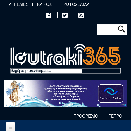
Παράκαμψη προς το κυρίως περιεχόμενο
ΑΓΓΕΛΙΕΣ
ΚΑΙΡΟΣ
ΠΡΩΤΟΣΕΛΙΔΑ
Φόρμα αν
Αναζήτηση
ΠΡΟΟΡΙΣΜΟΙ
ΡΕΤΡΟ