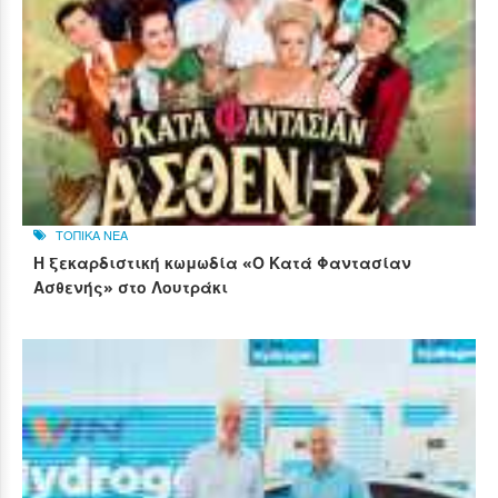
ΤΟΠΙΚΑ ΝΕΑ
Η ξεκαρδιστική κωμωδία «Ο Κατά Φαντασίαν
Ασθενής» στο Λουτράκι