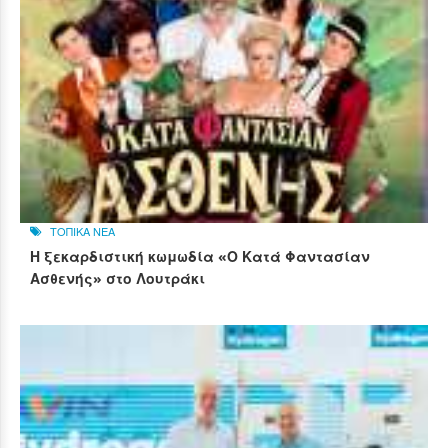
ΤΟΠΙΚΑ ΝΕΑ
Η ξεκαρδιστική κωμωδία «Ο Κατά Φαντασίαν
Ασθενής» στο Λουτράκι