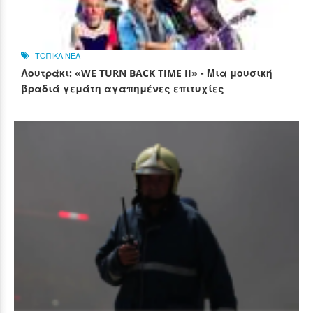
ΤΟΠΙΚΑ ΝΕΑ
Λουτράκι: «WE TURN BACK TIME II» - Μια μουσική
βραδιά γεμάτη αγαπημένες επιτυχίες