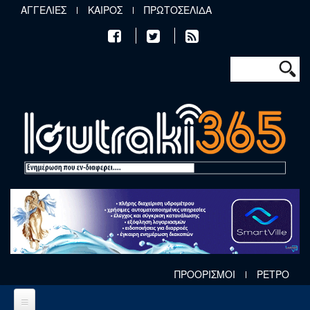
Παράκαμψη προς το κυρίως περιεχόμενο
ΑΓΓΕΛΙΕΣ
ΚΑΙΡΟΣ
ΠΡΩΤΟΣΕΛΙΔΑ
Φόρμα αν
Αναζήτηση
ΠΡΟΟΡΙΣΜΟΙ
ΡΕΤΡΟ