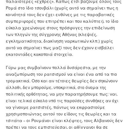
παλαιότερες «έχθρες». Κάπως έτσι βάζουμε όλους τους
Ρομά στο ίδιο τσουβάλι (χωρίς αυτό να σημαίνει πως η
κοινότητά τους δεν έχει ευθύνες με τις παραβατικές
συμπεριφορές που επιτρέπει και που καλύπτει), το ίδιο
εύκολα χρεώνουμε στους πρόσφυγες την επιδείνωση
των πληγών της σύγχρονης Αθήνας (κλεψιές,
εγκληματικότητα, διακίνηση ναρκωτικών κλπ.) χωρίς
αυτό να σημαίνει πως μαζί τους δεν έχουν εισβάλει
εκατοντάδες κακοποιά στοιχεία.
Γύρω μας συμβαίνουν πολλά δυσάρεστα, με την
αναζωπύρωση του ρατσισμού να είναι ένα από τα πιο
τρομακτικά. Οσο και αν τέτοιες θεωρίες δεν σηκώνουν
άλλοθι, δεν μπορούμε, υποκριτικά, στο όνομα της
πολιτικής ορθότητας, να μην παρατηρήσουμε πως: ναι,
είναι τελικά εύκολο υπό τις παρούσες συνθήκες αν όχι
να γίνουμε ρατσιστές, πάντως να εκφραστούμε
χρησιμοποιώντας αυτού του είδους τις θεωρίες και τα
τσιτάτα – οι Ρουμάνοι είναι κλέφτες, τους Αλβανούς δεν
πρέπει να τους εμπιστεύεσαι, οι αθίγγανοι θα σε