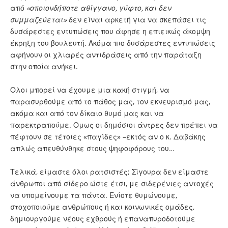
από
«οποιονδήποτε αθίγγανο, γύφτο, και δεν
συμμαζεύεται»
δεν είναι αρκετή για να σκεπάσει τις
δυσάρεστες εντυπώσεις που άφησε η επιεικώς άκομψη
έκρηξη του βουλευτή. Ακόμα πιο δυσάρεστες εντυπώσεις
αφήνουν οι χλιαρές αντιδράσεις από την παράταξη
στην οποία ανήκει.
Ολοι μπορεί να έχουμε μια κακή στιγμή, να
παρασυρθούμε από το πάθος μας, τον εκνευρισμό μας,
ακόμα και από τον δίκαιο θυμό μας και να
παρεκτραπούμε. Ομως οι δημόσιοι άντρες δεν πρέπει να
πέφτουν σε τέτοιες «παγίδες» –εκτός αν ο κ. Δαβάκης
απλώς απευθύνθηκε στους ψηφοφόρους του…
Τελικά, είμαστε όλοι ρατσιστές; Σίγουρα δεν είμαστε
άνθρωποι από σίδερο ώστε έτσι, με σιδερένιες αντοχές
να υπομείνουμε τα πάντα. Ενίοτε θυμώνουμε,
στοχοποιούμε ανθρώπους ή και κοινωνικές ομάδες,
δημιουργούμε νέους εχθρούς ή επαναπυροδοτούμε