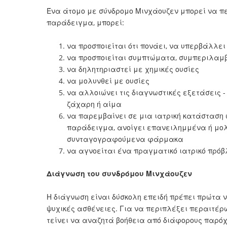
Ένα άτομο με σύνδρομο Μινχάουζεν μπορεί να πεί
παράδειγμα, μπορεί:
να προσποιείται ότι πονάει, να υπερβάλλε
να προσποιείται συμπτώματα, συμπεριλα
να δηλητηριαστεί με χημικές ουσίες
να μολυνθεί με ουσίες
να αλλοιώνει τις διαγνωστικές εξετάσεις 
ζάχαρη ή αίμα
να παρεμβαίνει σε μια ιατρική κατάσταση 
παράδειγμα, ανοίγει επανειλημμένα ή μολύ
συνταγογραφούμενα φάρμακα
να αγνοείται ένα πραγματικό ιατρικό πρόβ
Διάγνωση του συνδρόμου Μινχάουζεν
Η διάγνωση είναι δύσκολη επειδή πρέπει πρώτα 
ψυχικές ασθένειες. Για να περιπλέξει περαιτέ
τείνει να αναζητά βοήθεια από διάφορους παρόχ