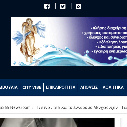
ΜΒΟΥΛΙΑ
CITY VIBE
ΕΠΙΚΑΙΡΟΤΗΤΑ
ΑΠΟΨΕΙΣ
ΑΘΛΗΤΙΚΑ
aki365 Newsroom
Τι είναι τελικά το Σύνδρομο Μινχάουζεν - 