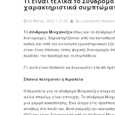
Τι είναι τελικά το Σύνδρομο
χαρακτηριστικά συμπτώμα
05 Μάιος, 2023 | 21:30
By
Loutraki365 Newsr
Το
σύνδρομο Μινχάουζεν
όπως και το σύνδρομο
διαταραχές. Χαρακτηρίζονται από την κατασκευή
καθώς και από την αλλοίωση εργαστηριακών εξε
είναι ένας σπάνιος τύπος ψυχικής διαταραχής όπ
κερδίσει την προσοχή και τη συμπάθεια.
Γι' αυτό είναι δύσκολο να διαγνωστεί επειδή π
Σπάνια πετυχαίνει η θεραπεία
Η θεραπεία για το σύνδρομο Μινχάουζεν στοχεύει
αλλά σπανίως είναι επιτυχής. Το σύνδρομο Μινχά
μια μορφή κακοποίησης: Ένα άτομο είτε προσποι
συνήθως στο παιδί του. Αυτό ονομάζεται «κατασ
(FIIC) και είναι διαφορετικό από το σύνδρομο Μι