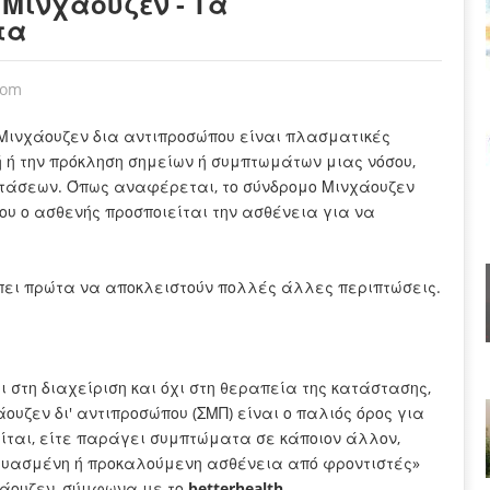
 Μινχάουζεν - Τα
τα
oom
 Μινχάουζεν δια αντιπροσώπου είναι πλασματικές
 ή την πρόκληση σημείων ή συμπτωμάτων μιας νόσου,
τάσεων. Όπως αναφέρεται, το σύνδρομο Μινχάουζεν
ου ο ασθενής προσποιείται την ασθένεια για να
ρέπει πρώτα να αποκλειστούν πολλές άλλες περιπτώσεις.
 στη διαχείριση και όχι στη θεραπεία της κατάστασης,
ουζεν δι' αντιπροσώπου (ΣΜΠ) είναι ο παλιός όρος για
είται, είτε παράγει συμπτώματα σε κάποιον άλλον,
κευασμένη ή προκαλούμενη ασθένεια από φροντιστές»
νχάουζεν, σύμφωνα με το
betterhealth
.