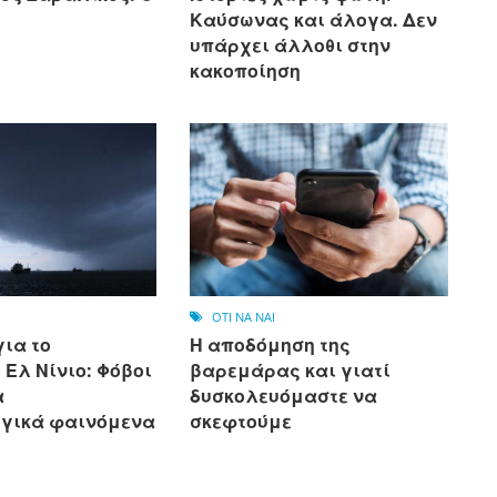
Καύσωνας και άλογα. Δεν
υπάρχει άλλοθι στην
κακοποίηση
OTI NA NAI
ια το
Η αποδόμηση της
Ελ Νίνιο: Φόβοι
βαρεμάρας και γιατί
α
δυσκολευόμαστε να
γικά φαινόμενα
σκεφτούμε