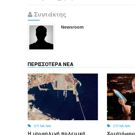
Συντάκτης
Newsroom
ΠΕΡΙΣΣΟΤΕΡΑ ΝΕΑ
OTI NA NAI
OTI NA NAI
Η ισραηλινή πολεμική
Χριστόφορ