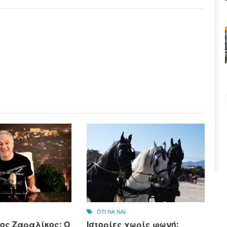
OTI NA NAI
ος Ζαραλίκος: Ο
Ιστορίες χωρίς φωνή: