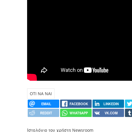
OTI NA NAI
EMAIL
FACEBOOK
LINKEDIN
REDDIT
WHATSAPP
VK.COM
Ιστολόγιο του χρήστη Newsroom