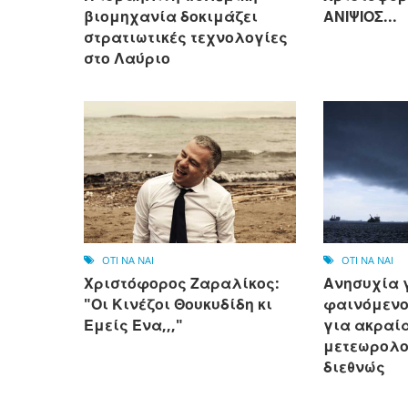
βιομηχανία δοκιμάζει
ΑΝΙΨΙΟΣ...
στρατιωτικές τεχνολογίες
στο Λαύριο
OTI NA NAI
OTI NA NAI
Χριστόφορος Ζαραλίκος:
Ανησυχία γ
"Οι Κινέζοι Θουκυδίδη κι
φαινόμενο 
Εμείς Ένα,,,"
για ακραί
μετεωρολο
διεθνώς