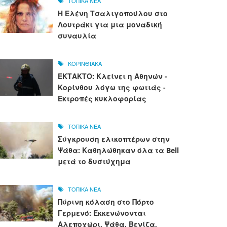
ΤΟΠΙΚΑ ΝΕΑ
Η Ελένη Τσαλιγοπούλου στο
Λουτράκι για μια μοναδική
συναυλία
ΚΟΡΙΝΘΙΑΚΑ
ΕΚΤΑΚΤΟ: Κλείνει η Αθηνών -
Κορίνθου λόγω της φωτιάς -
Εκτροπές κυκλοφορίας
ΤΟΠΙΚΑ ΝΕΑ
Σύγκρουση ελικοπτέρων στην
Ψάθα: Καθηλώθηκαν όλα τα Bell
μετά το δυστύχημα
ΤΟΠΙΚΑ ΝΕΑ
Πύρινη κόλαση στο Πόρτο
Γερμενό: Εκκενώνονται
Αλεποχώρι, Ψάθα, Βενίζα,