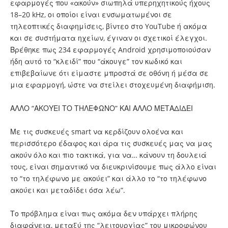
εφαρμογές που «ακούν» σιωπηλά υπερηχητικούς ήχους
18–20 kHz, οι οποίοι είναι ενσωματωμένοι σε
τηλεοπτικές διαφημίσεις, βίντεο στο YouTube ή ακόμα
και σε συστήματα ηχείων, έγιναν οι σχετικοί έλεγχοι.
Βρέθηκε πως 234 εφαρμογές Android χρησιμοποιούσαν
ήδη αυτό το “κλειδί” που “άκουγε” τον κωδικό και
επιβεβαίωνε ότι είμαστε μπροστά σε οθόνη ή μέσα σε
μια εφαρμογή, ώστε να στείλει στοχευμένη διαφήμιση.
ΑΛΛΟ “ΑΚΟΥΕΙ ΤΟ ΤΗΛΕΦΩΝΟ” ΚΑΙ ΑΛΛΟ ΜΕΤΑΔΙΔΕΙ
Με τις συσκευές smart να κερδίζουν ολοένα και
περισσότερο έδαφος και άρα τις συσκευές μας να μας
ακούν όλο και πιο τακτικά, για να… κάνουν τη δουλειά
τους, είναι σημαντικό να διευκρινίσουμε πως άλλο είναι
το “το τηλέφωνο με ακούει” και άλλο το “το τηλέφωνο
ακούει και μεταδίδει όσα λέω”.
Το πρόβλημα είναι πως ακόμα δεν υπάρχει πλήρης
διαφάνεια, μεταξύ της “λειτουργίας” του μικροφώνου