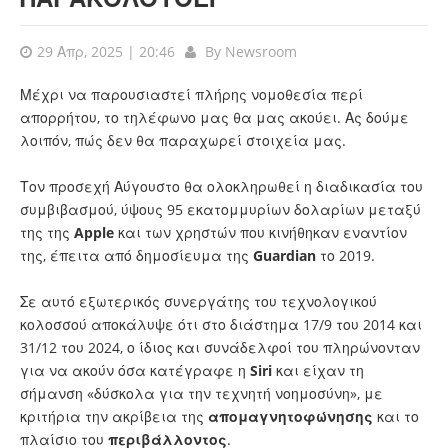
29 Απρ, 2025 | 20:46
By
Newsroom
Μέχρι να παρουσιαστεί πλήρης νομοθεσία περί
απορρήτου, το τηλέφωνο μας θα μας ακούει. Ας δούμε
λοιπόν, πώς δεν θα παραχωρεί στοιχεία μας.
Τον προσεχή Αύγουστο θα ολοκληρωθεί η διαδικασία του
συμβιβασμού, ύψους 95 εκατομμυρίων δολαρίων μεταξύ
της της
Apple
και των χρηστών που κινήθηκαν εναντίον
της, έπειτα από δημοσίευμα της
Guardian
το 2019.
Σε αυτό εξωτερικός συνεργάτης του τεχνολογικού
κολοσσού αποκάλυψε ότι στο διάστημα 17/9 του 2014 και
31/12 του 2024, ο ίδιος και συνάδελφοί του πληρώνονταν
για να ακούν όσα κατέγραφε η
Siri
και είχαν τη
σήμανση «δύσκολα για την τεχνητή νοημοσύνη», με
κριτήρια την ακρίβεια της
απομαγνητοφώνησης
και το
πλαίσιο του
περιβάλλοντος
.