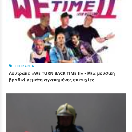
ΤΟΠΙΚΑ ΝΕΑ
Λουτράκι: «WE TURN BACK TIME II» - Μια μουσική
βραδιά γεμάτη αγαπημένες επιτυχίες