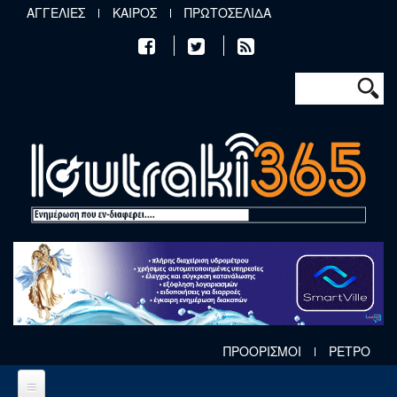
Παράκαμψη προς το κυρίως περιεχόμενο
ΑΓΓΕΛΙΕΣ
ΚΑΙΡΟΣ
ΠΡΩΤΟΣΕΛΙΔΑ
Φόρμα αν
Αναζήτηση
ΠΡΟΟΡΙΣΜΟΙ
ΡΕΤΡΟ