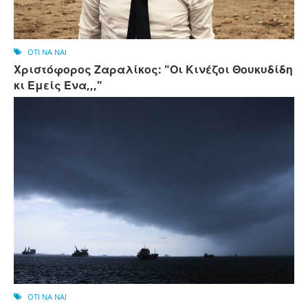
OTI NA NAI
Χριστόφορος Ζαραλίκος: "Οι Κινέζοι Θουκυδίδη
κι Εμείς Ένα,,,"
OTI NA NAI