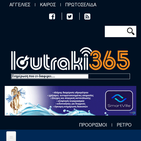
Παράκαμψη προς το κυρίως περιεχόμενο
ΑΓΓΕΛΙΕΣ
ΚΑΙΡΟΣ
ΠΡΩΤΟΣΕΛΙΔΑ
Φόρμα αν
Αναζήτηση
ΠΡΟΟΡΙΣΜΟΙ
ΡΕΤΡΟ