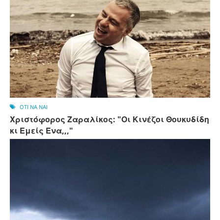
OTI NA NAI
Χριστόφορος Ζαραλίκος: "Οι Κινέζοι Θουκυδίδη
κι Εμείς Ένα,,,"