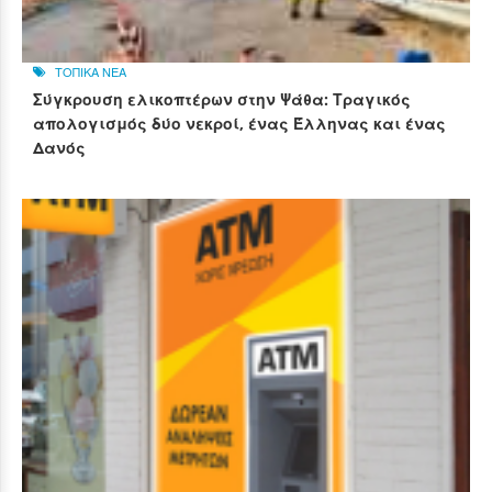
ΤΟΠΙΚΑ ΝΕΑ
Σύγκρουση ελικοπτέρων στην Ψάθα: Τραγικός
απολογισμός δύο νεκροί, ένας Έλληνας και ένας
Δανός