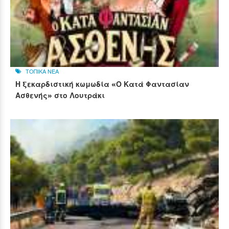
ΤΟΠΙΚΑ ΝΕΑ
Η ξεκαρδιστική κωμωδία «Ο Κατά Φαντασίαν
Ασθενής» στο Λουτράκι