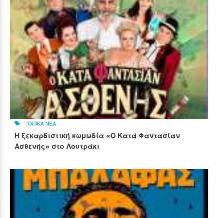
ΤΟΠΙΚΑ ΝΕΑ
Η ξεκαρδιστική κωμωδία «Ο Κατά Φαντασίαν
Ασθενής» στο Λουτράκι