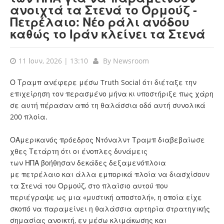
ανοιχτά τα Στενά το Ορμούζ -
Πετρέλαιο: Νέο ράλι ανόδου
καθώς το Ιράν κλείνει τα Στενά
11 Ιουν, 2026 | 13:10
By
Newsroom
Ο Τραμπ ανέφερε μέσω Truth Social ότι διέταξε την
επιχείρηση τον περασμένο μήνα κι υποστήριξε πως χάρη
σε αυτή πέρασαν από τη θαλάσσια οδό αυτή συνολικά
200 πλοία.
ΟΑμερικανός πρόεδρος
Ντόναλντ Τραμπ
διαβεβαίωσε
χθες Τετάρτη ότι οι ένοπλες δυνάμεις
των
ΗΠΑ
βοήθησαν δεκάδες δεξαμενόπλοια
με
πετρέλαιο
και άλλα εμπορικά πλοία να διασχίσουν
τα
Στενά του Ορμούζ
, στο πλαίσιο αυτού που
περιέγραψε ως μια «μυστική αποστολή», η οποία είχε
σκοπό να παραμείνει η θαλάσσια αρτηρία στρατηγικής
σημασίας ανοικτή, εν μέσω
κλιμάκωσης και