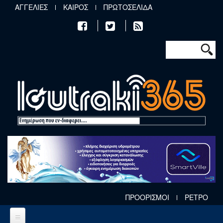
Παράκαμψη προς το κυρίως περιεχόμενο
ΑΓΓΕΛΙΕΣ
ΚΑΙΡΟΣ
ΠΡΩΤΟΣΕΛΙΔΑ
Φόρμα αν
Αναζήτηση
ΠΡΟΟΡΙΣΜΟΙ
ΡΕΤΡΟ