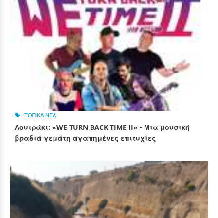
ΤΟΠΙΚΑ ΝΕΑ
Λουτράκι: «WE TURN BACK TIME II» - Μια μουσική
βραδιά γεμάτη αγαπημένες επιτυχίες