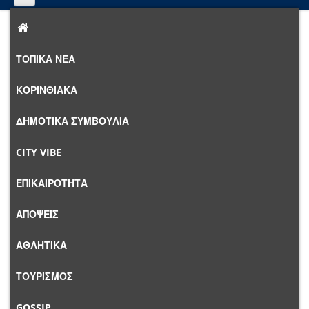
Αρχική
Ιστολόγια
Το ιστολόγιο του/της Newsroom
Τσίπρας σε Ράμα: «Δεν μπορείς να μου κάνεις
ΤΟΠΙΚΑ ΝΕΑ
δημόσια διάλεξη για το τι σημαίνει εθνικισμός» -
Τέλος η ΚΟ της Νέας Αριστεράς - Παραιτήθηκε η Έφη
ΚΟΡΙΝΘΙΑΚΑ
Αχτσιόγλου από βουλεύτρια
ΔΗΜΟΤΙΚΑ ΣΥΜΒΟΥΛΙΑ
CITY VIBE
ΕΠΙΚΑΙΡΟΤΗΤΑ
ΑΠΟΨΕΙΣ
ΑΘΛΗΤΙΚΑ
ΤΟΥΡΙΣΜΟΣ
GOSSIP