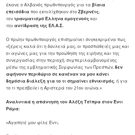
έκανε ο Αλβανός πρωθυπουργός για τα
βίαια
επεισόδια
που εκτυλίχθηκαν στο
Ζβερνέτς
,
τον
τραυματισμό
Έλληνα
ομογενούς
και
την
αντίδραση
της
ΕΛ.Α.Σ.
Ο πρώην πρωθυπουργός επισημαίνει συγκεκριμένα πως
«ξέρεις καλά ότι η δουλειά μας, οι προσπάθειές μας και
οι αγώνες μας για την προώθηση της ειρήνης και της
συνεργασίας στην περιοχή, συμπεριλαμβανομένης
μέσω της εμβληματικής
Συμφωνίας των Πρεσπών
,
δεν
αφήνουν περιθώριο σε κανέναν να μου κάνει
δημόσια διάλεξη για το τι σημαίνει εθνικισμός
, ή για
το τι πρεσβεύει η Αριστερά του 21ου αιώνα.»
Αναλυτικά η απάντηση του Αλέξη Τσίπρα στον Έντι
Ράμα:
«Αγαπητέ μου φίλε Έντι,