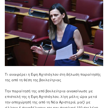
Τι αναφέρει η Έφη Αχτσιόγλου στη δήλωση παραίτησής
της από τη θέση της βουλεύτριας
Την παραίτησή της από βουλεύτρια ανακοίνωσε με
επιστολή της η
Έφη Αχτσιόγλου
, λίγη μόλις ώρα μετά
την
αποχώρησή της από τη Νέα Αριστερά
, μαζί με
άλλους 6 συναδέλφους της και συνολικά 150 στελέχη.