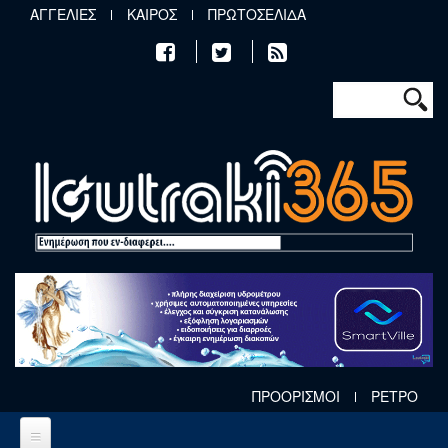
Παράκαμψη προς το κυρίως περιεχόμενο
ΑΓΓΕΛΙΕΣ
ΚΑΙΡΟΣ
ΠΡΩΤΟΣΕΛΙΔΑ
Φόρμα αν
Αναζήτηση
ΠΡΟΟΡΙΣΜΟΙ
ΡΕΤΡΟ