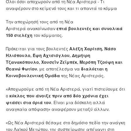
Όλοι όσοι αποχωρούν από τη Νέα Αριστερά - Τι
αναφέρουν στο κείμενό τους και τι απαντά το κόμμα
Την αποχώρησή τους από τη
Νέα
Αριστερά
ανακοίνωσαν
επτά βουλευτές και συνολικά
150 στελέχη
του κόμματος.
Πρόκειται για τους βουλευτές
Αλέξη Χαρίτση, Νάσο
Ηλιόπουλο, Έφη Αχτσιόγλου, Δημήτρη
Τζανακόπουλο, Χουσεΐν Ζεϊμπέκ, Μερόπη Τζούφη και
Θεανώ Φωτίου
, με αποτέλεσμα να
διαλύεται η
Κοινοβουλευτική Ομάδα τ
ης Νέας Αριστεράς.
«Αποχωρούμε από τη Νέα Αριστερά, γιατί πιστεύουμε ότι
ο
κύκλος που άνοιξε πριν από δύο χρόνια έχει
φτάσει στα όριά του
. Είναι μια δύσκολη αλλά
αναγκαία απόφαση» αναφέρουν μεταξύ άλλων.
«Ως Νέα Αριστερά θέσαμε στο δημόσιο πεδίο την ανάγκη
του Λαϊκού Μετώπου, της συσπείρωσης απέναντι στη