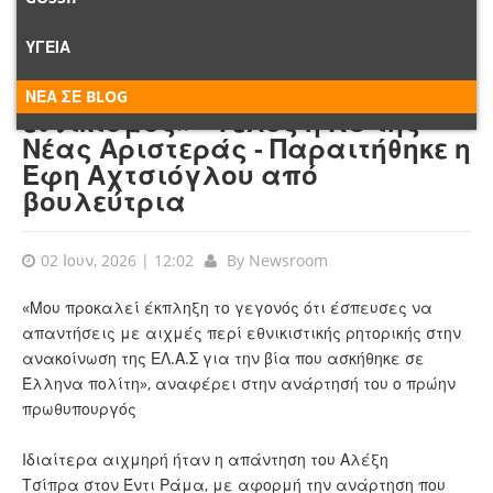
Τσίπρας σε Ράμα: «Δεν
ΥΓΕΙΑ
μπορείς να μου κάνεις δημόσια
διάλεξη για το τι σημαίνει
ΝΕΑ ΣΕ BLOG
εθνικισμός» - Τέλος η ΚΟ της
Νέας Αριστεράς - Παραιτήθηκε η
Έφη Αχτσιόγλου από
βουλεύτρια
02 Ιουν, 2026 | 12:02
By
Newsroom
«Μου προκαλεί έκπληξη το γεγονός ότι έσπευσες να
απαντήσεις με αιχμές περί εθνικιστικής ρητορικής στην
ανακοίνωση της ΕΛ.Α.Σ για την βία που ασκήθηκε σε
Έλληνα πολίτη», αναφέρει στην ανάρτησή του ο πρώην
πρωθυπουργός
Ιδιαίτερα αιχμηρή ήταν η απάντηση του
Αλέξη
Τσίπρα
στον
Έντι Ράμα
, με αφορμή την ανάρτηση που