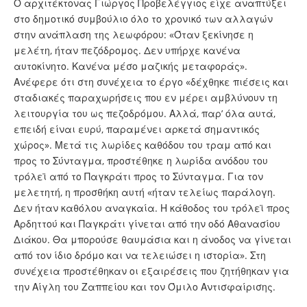
Ο αρχιτέκτονας Γιώργος Προβελέγγιος είχε αναπτύξει
στο δημοτικό συμβούλιο όλο το χρονικό των αλλαγών
στην ανάπλαση της λεωφόρου: «Όταν ξεκίνησε η
μελέτη, ήταν πεζόδρομος. Δεν υπήρχε κανένα
αυτοκίνητο. Κανένα μέσο μαζικής μεταφοράς».
Ανέφερε ότι στη συνέχεια το έργο «δέχθηκε πιέσεις και
σταδιακές παραχωρήσεις που εν μέρει αμβλύνουν τη
λειτουργία του ως πεζοδρόμου. Αλλά, παρ’ όλα αυτά,
επειδή είναι ευρύ, παραμένει αρκετά σημαντικός
χώρος». Μετά τις λωρίδες καθόδου του τραμ από και
προς το Σύνταγμα, προστέθηκε η λωρίδα ανόδου του
τρόλεϊ από το Παγκράτι προς το Σύνταγμα. Για τον
μελετητή, η προσθήκη αυτή «ήταν τελείως παράλογη.
Δεν ήταν καθόλου αναγκαία. Η κάθοδος του τρόλεϊ προς
Αρδηττού και Παγκράτι γίνεται από την οδό Αθανασίου
Διάκου. Θα μπορούσε θαυμάσια και η άνοδος να γίνεται
από τον ίδιο δρόμο και να τελειώσει η ιστορία». Στη
συνέχεια προστέθηκαν οι εξαιρέσεις που ζητήθηκαν για
την Αίγλη του Ζαππείου και τον Όμιλο Αντισφαίρισης.