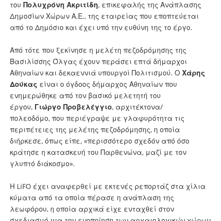
του
Πολυχρόνη Ακριτίδη
, επικεφαλής της Ανάπλασης
Δημοσίων Χώρων Α.Ε., της εταιρείας που εποπτεύεται
από το Δημόσιο και έχει υπό την ευθύνη της το έργο.
Από τότε που ξεκίνησε η μελέτη πεζοδρόμησης της
Βασιλίσσης Όλγας έχουν περάσει επτά δήμαρχοι
Αθηναίων και δεκαεννιά υπουργοί Πολιτισμού. Ο
Χάρης
Δούκας
είναι ο όγδοος δήμαρχος Αθηναίων που
ενημερώθηκε από τον βασικό μελετητή του
έργου,
Γιώργο Προβελέγγιο
, αρχιτέκτονα/
πολεοδόμο, που περιέγραψε με γλαφυρότητα τις
περιπέτειες της μελέτης πεζοδρόμησης, η οποία
διήρκεσε, όπως είπε, «περισσότερο σχεδόν από όσο
κράτησε η κατασκευή του Παρθενώνα, μαζί με τον
γλυπτό διάκοσμο».
Η LiFO έχει αναφερθεί με εκτενές ρεπορτάζ στα χίλια
κύματα από τα οποία πέρασε η ανάπλαση της
λεωφόρου, η οποία αρχικά είχε ενταχθεί στον
σχεδιασμό για την ενοποίηση των αρχαιολογικών χώρων