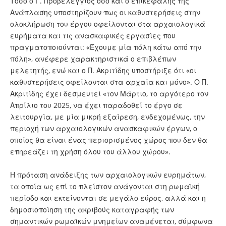
Τόσο ο Γ. Προβελέγγιος όσο και ο επικεφαλής της
Ανάπλασης υποστηρίζουν πως οι καθυστερήσεις στην
ολοκλήρωση του έργου οφείλονται στα αρχαιολογικά
ευρήματα και τις ανασκαφικές εργασίες που
πραγματοποιούνται: «Έχουμε μία πόλη κάτω από την
πόλη», ανέφερε χαρακτηριστικά ο επιβλέπων
μελετητής, ενώ και ο Π. Ακριτίδης υποστήριξε ότι «οι
καθυστερήσεις οφείλονται στα αρχαία και μόνο». Ο Π.
Ακριτίδης έχει δεσμευτεί «τον Μάρτιο, το αργότερο τον
Απρίλιο του 2025, να έχει παραδοθεί το έργο σε
λειτουργία, με μία μικρή εξαίρεση, ενδεχομένως, την
περιοχή των αρχαιολογικών ανασκαφικών έργων, ο
οποίος θα είναι ένας περιορισμένος χώρος που δεν θα
επηρεάζει τη χρήση όλου του άλλου χώρου».
Η πρόταση ανάδειξης των αρχαιολογικών ευρημάτων,
τα οποία ως επί το πλείστον ανάγονται στη ρωμαϊκή
περίοδο και εκτείνονται σε μεγάλο εύρος, αλλά και η
δημοσιοποίηση της ακριβούς καταγραφής των
σημαντικών ρωμαϊκών μνημείων αναμένεται, σύμφωνα