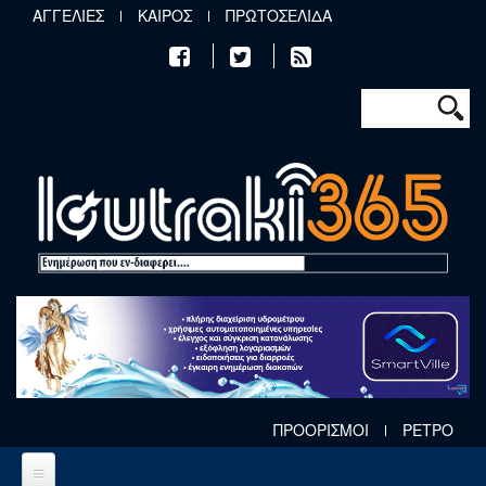
Παράκαμψη προς το κυρίως περιεχόμενο
ΑΓΓΕΛΙΕΣ
ΚΑΙΡΟΣ
ΠΡΩΤΟΣΕΛΙΔΑ
Φόρμα αν
Αναζήτηση
ΠΡΟΟΡΙΣΜΟΙ
ΡΕΤΡΟ