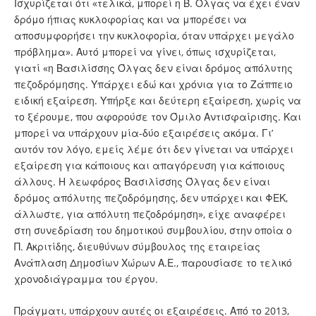
Ισχυρίζεται ότι «τελικά, μπορεί η Β. Όλγας να έχει έναν
δρόμο ήπιας κυκλοφορίας και να μπορέσει να
αποσυμφορήσει την κυκλοφορία, όταν υπάρχει μεγάλο
πρόβλημα». Αυτό μπορεί να γίνει, όπως ισχυρίζεται,
γιατί «η Βασιλίσσης Όλγας δεν είναι δρόμος απόλυτης
πεζοδρόμησης. Υπάρχει εδώ και χρόνια για το Ζάππειο
ειδική εξαίρεση. Υπήρξε και δεύτερη εξαίρεση, χωρίς να
το ξέρουμε, που αφορούσε τον Όμιλο Αντισφαίρισης. Και
μπορεί να υπάρχουν μία-δύο εξαιρέσεις ακόμα. Γι’
αυτόν τον λόγο, εμείς λέμε ότι δεν γίνεται να υπάρχει
εξαίρεση για κάποιους και απαγόρευση για κάποιους
άλλους. Η λεωφόρος Βασιλίσσης Όλγας δεν είναι
δρόμος απόλυτης πεζοδρόμησης, δεν υπάρχει και ΦΕΚ,
άλλωστε, για απόλυτη πεζοδρόμηση», είχε αναφέρει
στη συνεδρίαση του δημοτικού συμβουλίου, στην οποία ο
Π. Ακριτίδης, διευθύνων σύμβουλος της εταιρείας
Ανάπλαση Δημοσίων Χώρων Α.Ε., παρουσίασε το τελικό
χρονοδιάγραμμα του έργου.
Πράγματι, υπάρχουν αυτές οι εξαιρέσεις. Από το 2013,