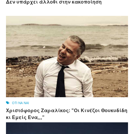
Δεν υπάρχει άλλοθι στην κακοποίηση
OTI NA NAI
Χριστόφορος Ζαραλίκος: "Οι Κινέζοι Θουκυδίδη
κι Εμείς Ένα,,,"