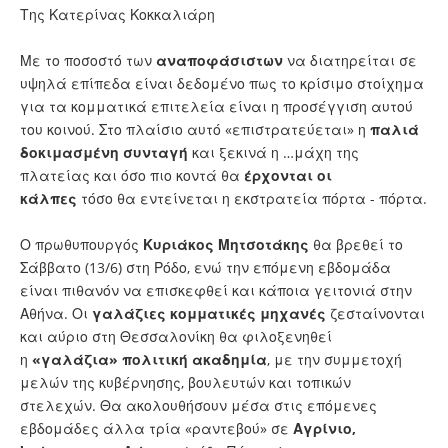
Της Κατερίνας Κοκκαλιάρη
Με το ποσοστό των
αναποφάσιστων
να διατηρείται σε
υψηλά επίπεδα είναι δεδομένο πως το κρίσιμο στοίχημα
για τα κομματικά επιτελεία είναι η προσέγγιση αυτού
του κοινού. Στο πλαίσιο αυτό «επιστρατεύεται» η
παλιά
δοκιμασμένη συνταγή
και ξεκινά η …μάχη της
πλατείας και όσο πιο κοντά θα
έρχονται οι
κάλπες
τόσο θα εντείνεται η εκστρατεία πόρτα - πόρτα.
Ο πρωθυπουργός
Κυριάκος Μητσοτάκης
θα βρεθεί το
Σάββατο (13/6) στη Ρόδο, ενώ την επόμενη εβδομάδα
είναι πιθανόν να επισκεφθεί και κάποια γειτονιά στην
Αθήνα. Οι
γαλάζιες κομματικές μηχανές
ζεσταίνονται
και αύριο στη Θεσσαλονίκη θα φιλοξενηθεί
η
«γαλάζια» πολιτική ακαδημία
, με την συμμετοχή
μελών της κυβέρνησης, βουλευτών και τοπικών
στελεχών. Θα ακολουθήσουν μέσα στις επόμενες
εβδομάδες άλλα τρία «ραντεβού» σε
Αγρίνιο,