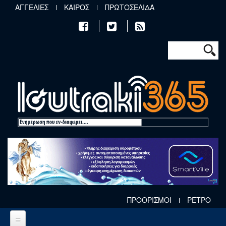
Παράκαμψη προς το κυρίως περιεχόμενο
ΑΓΓΕΛΙΕΣ
ΚΑΙΡΟΣ
ΠΡΩΤΟΣΕΛΙΔΑ
Φόρμα αν
Αναζήτηση
ΠΡΟΟΡΙΣΜΟΙ
ΡΕΤΡΟ