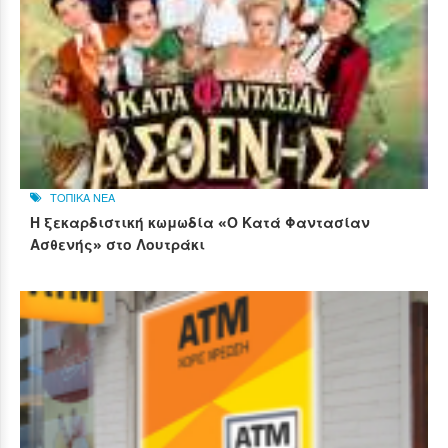
ΤΟΠΙΚΑ ΝΕΑ
Η ξεκαρδιστική κωμωδία «Ο Κατά Φαντασίαν
Ασθενής» στο Λουτράκι