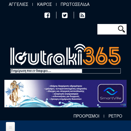
Παράκαμψη προς το κυρίως περιεχόμενο
ΑΓΓΕΛΙΕΣ
ΚΑΙΡΟΣ
ΠΡΩΤΟΣΕΛΙΔΑ
Φόρμα αν
Αναζήτηση
ΠΡΟΟΡΙΣΜΟΙ
ΡΕΤΡΟ