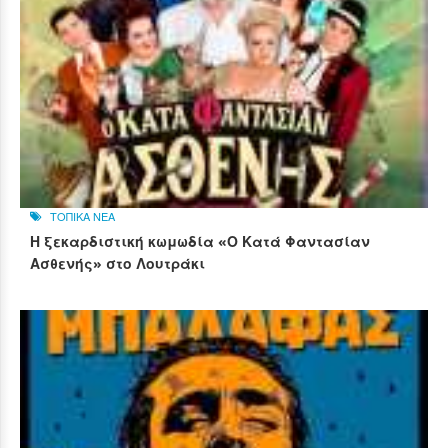
ΤΟΠΙΚΑ ΝΕΑ
Η ξεκαρδιστική κωμωδία «Ο Κατά Φαντασίαν
Ασθενής» στο Λουτράκι