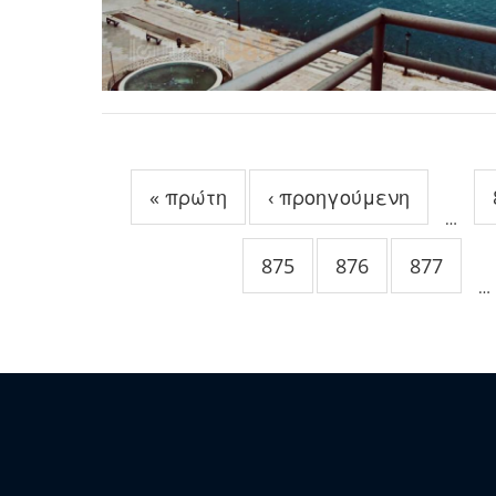
Σελίδες
« πρώτη
‹ προηγούμενη
…
875
876
877
…