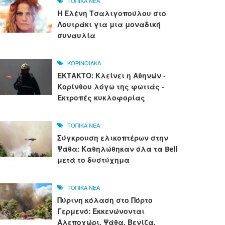
ΤΟΠΙΚΑ ΝΕΑ
Η Ελένη Τσαλιγοπούλου στο
Λουτράκι για μια μοναδική
συναυλία
ΚΟΡΙΝΘΙΑΚΑ
ΕΚΤΑΚΤΟ: Κλείνει η Αθηνών -
Κορίνθου λόγω της φωτιάς -
Εκτροπές κυκλοφορίας
ΤΟΠΙΚΑ ΝΕΑ
Σύγκρουση ελικοπτέρων στην
Ψάθα: Καθηλώθηκαν όλα τα Bell
μετά το δυστύχημα
ΤΟΠΙΚΑ ΝΕΑ
Πύρινη κόλαση στο Πόρτο
Γερμενό: Εκκενώνονται
Αλεποχώρι, Ψάθα, Βενίζα,