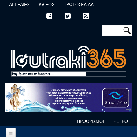
Παράκαμψη προς το κυρίως περιεχόμενο
ΑΓΓΕΛΙΕΣ
ΚΑΙΡΟΣ
ΠΡΩΤΟΣΕΛΙΔΑ
Φόρμα αν
Αναζήτηση
ΠΡΟΟΡΙΣΜΟΙ
ΡΕΤΡΟ