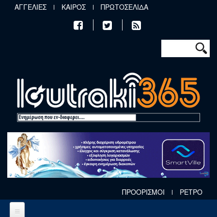
Παράκαμψη προς το κυρίως περιεχόμενο
ΑΓΓΕΛΙΕΣ
ΚΑΙΡΟΣ
ΠΡΩΤΟΣΕΛΙΔΑ
Φόρμα αν
Αναζήτηση
ΠΡΟΟΡΙΣΜΟΙ
ΡΕΤΡΟ