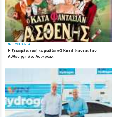
ΤΟΠΙΚΑ ΝΕΑ
Η ξεκαρδιστική κωμωδία «Ο Κατά Φαντασίαν
Ασθενής» στο Λουτράκι