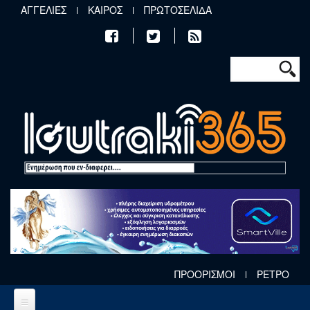
Παράκαμψη προς το κυρίως περιεχόμενο
ΑΓΓΕΛΙΕΣ
ΚΑΙΡΟΣ
ΠΡΩΤΟΣΕΛΙΔΑ
Φόρμα αν
Αναζήτηση
ΠΡΟΟΡΙΣΜΟΙ
ΡΕΤΡΟ