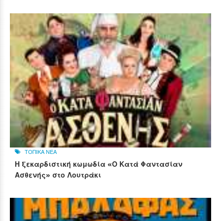
ΤΟΠΙΚΑ ΝΕΑ
Η ξεκαρδιστική κωμωδία «Ο Κατά Φαντασίαν
Ασθενής» στο Λουτράκι