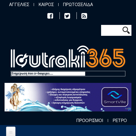
Παράκαμψη προς το κυρίως περιεχόμενο
ΑΓΓΕΛΙΕΣ
ΚΑΙΡΟΣ
ΠΡΩΤΟΣΕΛΙΔΑ
Φόρμα αν
Αναζήτηση
ΠΡΟΟΡΙΣΜΟΙ
ΡΕΤΡΟ