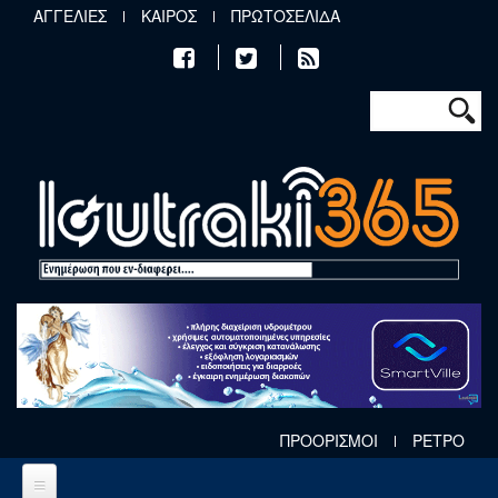
Παράκαμψη προς το κυρίως περιεχόμενο
ΑΓΓΕΛΙΕΣ
ΚΑΙΡΟΣ
ΠΡΩΤΟΣΕΛΙΔΑ
Φόρμα αν
Αναζήτηση
ΠΡΟΟΡΙΣΜΟΙ
ΡΕΤΡΟ