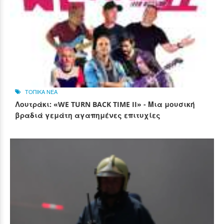
ΤΟΠΙΚΑ ΝΕΑ
Λουτράκι: «WE TURN BACK TIME II» - Μια μουσική
βραδιά γεμάτη αγαπημένες επιτυχίες