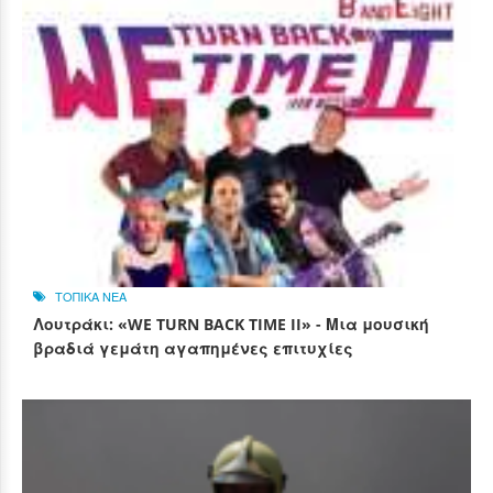
ΤΟΠΙΚΑ ΝΕΑ
Λουτράκι: «WE TURN BACK TIME II» - Μια μουσική
βραδιά γεμάτη αγαπημένες επιτυχίες