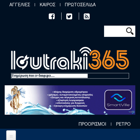
Παράκαμψη προς το κυρίως περιεχόμενο
ΑΓΓΕΛΙΕΣ
ΚΑΙΡΟΣ
ΠΡΩΤΟΣΕΛΙΔΑ
Φόρμα αν
Αναζήτηση
ΠΡΟΟΡΙΣΜΟΙ
ΡΕΤΡΟ