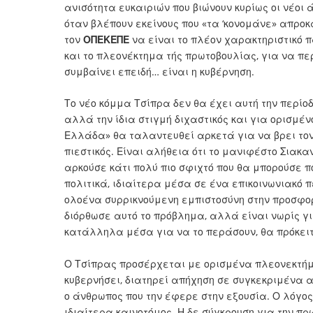
ανισότητα ευκαιριών που βιώνουν κυρίως οι νέοι 
όταν βλέπουν εκείνους που «τα ‘κονομάνε» απροκ
τον
ΟΠΕΚΕΠΕ
να είναι το πλέον χαρακτηριστικό π
και το πλεονέκτημα τής πρωτοβουλίας, για να π
συμβαίνει επειδή… είναι η κυβέρνηση.
Το νέο κόμμα Τσίπρα δεν θα έχει αυτή την περίοδ
αλλά την ίδια στιγμή διχαστικός και για ορισμέν
Ελλάδα»
θα ταλαντευθεί αρκετά για να βρει τον
πιεστικός. Είναι αλήθεια ότι το μανιφέστο Σιακ
αρκούσε κάτι πολύ πιο σφιχτό που θα μπορούσε 
πολιτικά, ιδιαίτερα μέσα σε ένα επικοινωνιακό π
ολοένα συρρικνούμενη εμπιστοσύνη στην προσφορ
διόρθωσε αυτό το πρόβλημα, αλλά είναι νωρίς 
κατάλληλα μέσα για να το περάσουν, θα πρόκει
Ο Τσίπρας προσέρχεται με ορισμένα πλεονεκτήματ
κυβερνήσει, διατηρεί απήχηση σε συγκεκριμένα 
ο άνθρωπος που την έφερε στην εξουσία. Ο λόγος τ
ιδιαίτερα καινοτόμος. Η δε σύγκρουση για την π