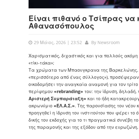
Είναι πιθανό ο Τσίπρας να 
Αθανασόπουλος
29 Μάιος, 2026 | 23:52
By
Newsroom
Χαρισματικός, διχαστικός και για πολλούς ακόμη 
«τίκι-τάκα»;
Τα χρώματα των Μπαουγκρανα της Βαρκελώνης, 
«περισσότερο από ένας σύλλογος»), προσέφεραν
οικοδομήσει την αναγκαία αναμονή για τον τρίτο
περίφημου
«rebranding»
του: την ίδρυση, δηλαδή,
Αριστερή Συμπαράταξη»
και το ήδη κατακρεουρ
ακρωνύμιο
«ΕΛ.Α.Σ.»
. Της παρουσίασης του νέου
προηγηθεί η ίδρυση του ινστιτούτου που φέρει το 
δικής του εκδοχής για το τι πραγματικά συνέβη 
της παραμονής και της εξόδου από την ευρωζώνη,