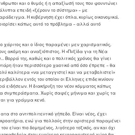
άνθρωποι και ο θυμός ή η απαξίωσή τους που φουντώνει
άλυπτα επειδή «ξέρουν το σύστημα» – με
αράδειγμα. Η κυβέρνηση έχει όπλα, κυρίως οικονομικά,
εριορίσει κάπως αυτό το πρόβλημα – αλλά αυτό
ο χάριτος και ο ίδιος παραμένει μεν χαρισματικός,
ους ακόμη και αναξιόπιστος. Η «Πυξίδα για τη Νέα
… Βορρά της, καθώς και ο πολιτικός χρόνος θα γίνει
αντάρη ήταν περισσότερο χαοτικό από όσο έπρεπε – θα
πολύ καλύτερα «να μεταγγιστεί και να μεταβολιστεί»
εριβάλλον εντός του οποίου οι Έλληνες επιδεικνύουν
ά ειδήσεων. Η διακήρυξη του νέου κόμματος κάπως
για συμπεράσματα. Χωρίς σαφές μήνυμα και χωρίς τα
ται για γράμμα κενό.
α στο αντιπολιτευτικό γήπεδο. Είναι νέος, έχει
ακροατήρια, ενώ για πολλούς στην αριστερά παραμένει
ου είναι πιο δομημένος, λιγότερο τοξικός, αν και όχι
ρωτοκαθεδρία στον ευρύτερο κεντροαριστερό χώρο θα