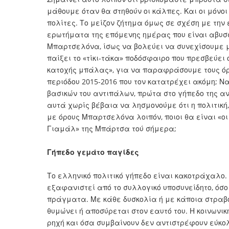
μάθουμε όταν θα στηθούν οι κάλπες. Και οι μόνοι
πολίτες. Το μείζον ζήτημα όμως σε σχέση με τη
ερωτήματα της επόμενης ημέρας που είναι αβυσ
Μπαρτσελόνα, ίσως να βολεύει να συνεχίσουμε 
παίξει το «τίκι-τάκα» ποδόσφαιρο που πρεσβεύει
κατοχής μπάλας», για να παραφράσουμε τους όρο
περιόδου 2015-2016 που τον κατατρέχει ακόμη; Ν
βασικών του αντιπάλων, πρώτα στο γήπεδο της αντ
αυτά χωρίς βέβαια να λησμονούμε ότι η πολιτική,
με όρους Μπαρτσελόνα λοιπόν, ποιοι θα είναι «οι
Γιαμάλ» της Μπάρτσα τού σήμερα;
Γήπεδο γεμάτο παγίδες
Το ελληνικό πολιτικό γήπεδο είναι κακοτράχαλο.
εξαφανιστεί από το συλλογικό υποσυνείδητο, όσο 
πράγματα. Με κάθε δυσκολία ή με κάποια στραβο
θυμώνει ή αποσύρεται στον εαυτό του. Η κοινωνι
ρηχή και όσα συμβαίνουν δεν αντιστρέφουν εύκο