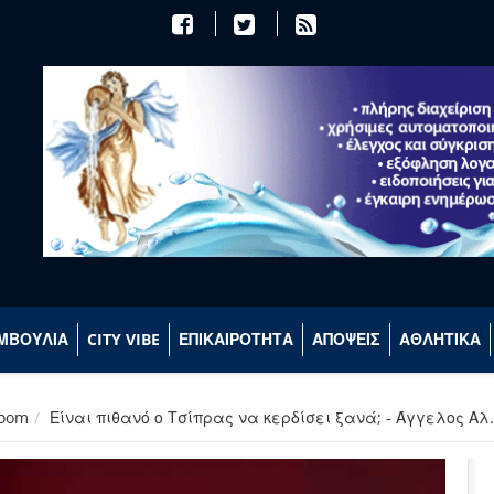
ΜΒΟΥΛΙΑ
CITY VIBE
ΕΠΙΚΑΙΡΟΤΗΤΑ
ΑΠΟΨΕΙΣ
ΑΘΛΗΤΙΚΑ
room
Είναι πιθανό ο Τσίπρας να κερδίσει ξανά; - Άγγελος Α