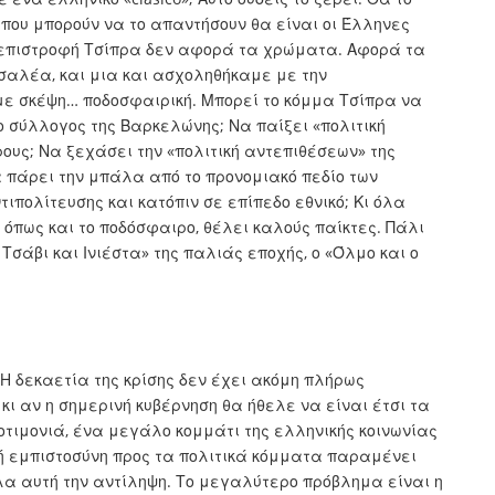
 που μπορούν να το απαντήσουν θα είναι οι Έλληνες
ν επιστροφή Τσίπρα δεν αφορά τα χρώματα. Αφορά τα
σαλέα, και μια και ασχοληθήκαμε με την
με σκέψη… ποδοσφαιρική. Μπορεί το κόμμα Τσίπρα να
 ο σύλλογος της Βαρκελώνης; Να παίξει «πολιτική
υς; Να ξεχάσει την «πολιτική αντεπιθέσεων» της
α πάρει την μπάλα από το προνομιακό πεδίο των
ιπολίτευσης και κατόπιν σε επίπεδο εθνικό; Κι όλα
 όπως και το ποδόσφαιρο, θέλει καλούς παίκτες. Πάλι
 Τσάβι και Ινιέστα» της παλιάς εποχής, ο «Όλμο και ο
 Η δεκαετία της κρίσης δεν έχει ακόμη πλήρως
κι αν η σημερινή κυβέρνηση θα ήθελε να είναι έτσι τα
τιμονιά, ένα μεγάλο κομμάτι της ελληνικής κοινωνίας
κή εμπιστοσύνη προς τα πολιτικά κόμματα παραμένει
λα αυτή την αντίληψη. Το μεγαλύτερο πρόβλημα είναι η