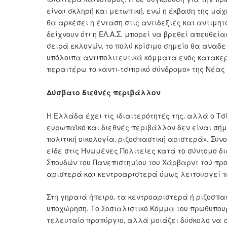
είναι σκληρή και μετωπική, ενώ η έκβαση της μάχ
θα αρκέσει η ένταση στις αντιδεξιές και αντιμη
δείχνουν ότι η ΕΛ.Α.Σ. μπορεί να βρεθεί απευθεί
σειρά εκλογών, το πολύ κρίσιμο σημείο θα αναδε
υπόλοιπα αντιπολιτευτικά κόμματα ενός κατακε
περαιτέρω το «αντι-τσιπρικό σύνδρομο» της Νέας
Δύσβατο διεθνές περιβάλλον
Η Ελλάδα έχει τις ιδιαιτερότητές της, αλλά ο Τσ
ευρωπαϊκό και διεθνές περιβάλλον δεν είναι σή
πολιτική οικολογία, ριζοσπαστική αριστερά». Συ
είδε στις Ηνωμένες Πολιτείες κατά το σύντομο 
Σπουδών του Πανεπιστημίου του Χάρβαρντ τού πρ
αριστερά και κεντροαριστερά όμως λειτουργεί 
Στη γηραιά ήπειρο, τα κεντροαριστερά ή ριζοσπ
υποχώρηση. Το Σοσιαλιστικό Κόμμα του πρωθυπου
τελευταίο προπύργιο, αλλά μοιάζει δύσκολο να α