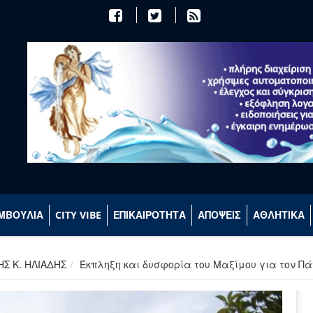
ΜΒΟΥΛΙΑ
CITY VIBE
ΕΠΙΚΑΙΡΟΤΗΤΑ
ΑΠΟΨΕΙΣ
ΑΘΛΗΤΙΚΑ
ΗΣ Κ. ΗΛΙΑΔΗΣ
Έκπληξη και δυσφορία του Μαξίμου για τον Π