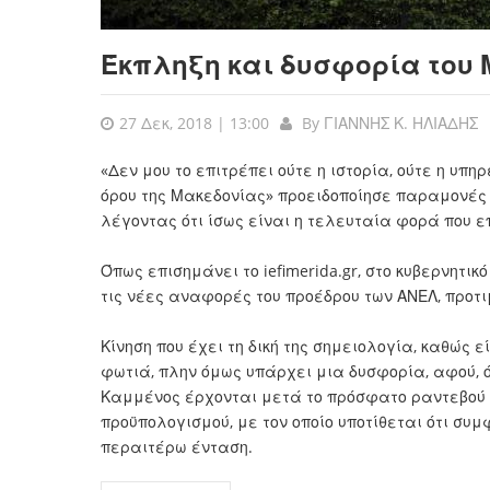
Έκπληξη και δυσφορία του 
27 Δεκ, 2018 | 13:00
By
ΓΙΑΝΝΗΣ Κ. ΗΛΙΑΔΗΣ
«Δεν μου το επιτρέπει ούτε η ιστορία, ούτε η υπ
όρου της Μακεδονίας» προειδοποίησε παραμονές 
λέγοντας ότι ίσως είναι η τελευταία φορά που επ
Όπως επισημάνει το iefimerida.gr, στο κυβερνητ
τις νέες αναφορές του προέδρου των ΑΝΕΛ, προτ
Κίνηση που έχει τη δική της σημειολογία, καθώς ε
φωτιά, πλην όμως υπάρχει μια δυσφορία, αφού, ό
Καμμένος έρχονται μετά το πρόσφατο ραντεβού π
προϋπολογισμού, με τον οποίο υποτίθεται ότι συ
περαιτέρω ένταση.