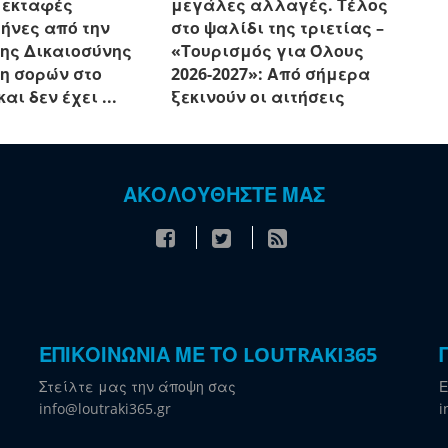
ς εκταφές
μεγάλες αλλαγές. Τέλος
ήνες από την
στο ψαλίδι της τριετίας –
ης Δικαιοσύνης
«Τουρισμός για Όλους
ση σορών στο
2026-2027»: Από σήμερα
αι δεν έχει ...
ξεκινούν οι αιτήσεις
ΑΚΟΛΟΥΘΗΣΤΕ ΜΑΣ
ΕΠΙΚΟΙΝΩΝΙΑ ΜΕ ΤΟ LOUTRAKI365
Στείλτε μας την άποψη σας
Ε
info@loutraki365.gr
i