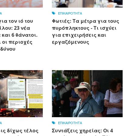
Α
ΕΠΙΚΑΙΡΟΤΗΤΑ
ια τον ιό του
Φωτιές: Τα μέτρα για τους
ίλου: 23 νέα
πυρόπληκτους - Τι ισχύει
και 6 θάνατοι.
για επιχειρήσεις και
ι οι περιοχές
εργαζόμενους
νδύνου
Α
ΕΠΙΚΑΙΡΟΤΗΤΑ
ις δίχως τέλος
Συντάξεις χηρείας: Οι 4