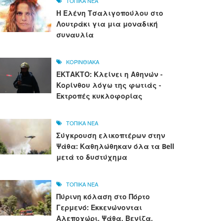
ΤΟΠΙΚΑ ΝΕΑ
Η Ελένη Τσαλιγοπούλου στο
Λουτράκι για μια μοναδική
συναυλία
ΚΟΡΙΝΘΙΑΚΑ
ΕΚΤΑΚΤΟ: Κλείνει η Αθηνών -
Κορίνθου λόγω της φωτιάς -
Εκτροπές κυκλοφορίας
ΤΟΠΙΚΑ ΝΕΑ
Σύγκρουση ελικοπτέρων στην
Ψάθα: Καθηλώθηκαν όλα τα Bell
μετά το δυστύχημα
ΤΟΠΙΚΑ ΝΕΑ
Πύρινη κόλαση στο Πόρτο
Γερμενό: Εκκενώνονται
Αλεποχώρι, Ψάθα, Βενίζα,