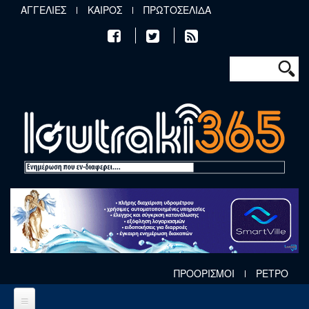
Παράκαμψη προς το κυρίως περιεχόμενο
ΑΓΓΕΛΙΕΣ
ΚΑΙΡΟΣ
ΠΡΩΤΟΣΕΛΙΔΑ
Φόρμα αν
Αναζήτηση
ΠΡΟΟΡΙΣΜΟΙ
ΡΕΤΡΟ