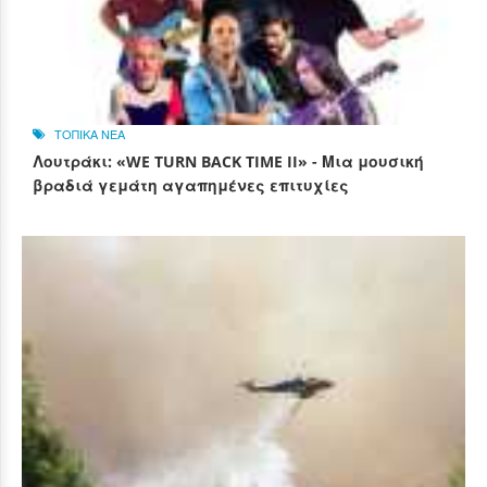
ΤΟΠΙΚΑ ΝΕΑ
Λουτράκι: «WE TURN BACK TIME II» - Μια μουσική
βραδιά γεμάτη αγαπημένες επιτυχίες