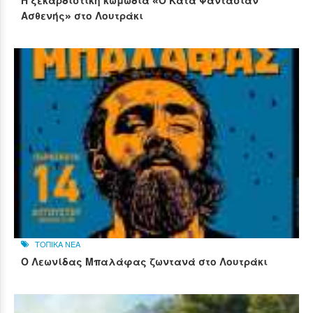
Η ξεκαρδιστική κωμωδία «Ο Κατά Φαντασίαν
Ασθενής» στο Λουτράκι
ΤΟΠΙΚΑ ΝΕΑ
Ο Λεωνίδας Μπαλάφας ζωντανά στο Λουτράκι