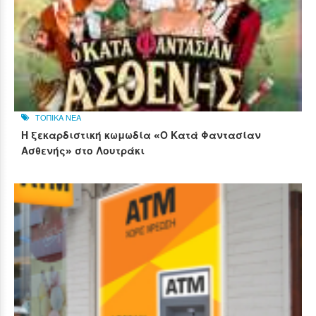
ΤΟΠΙΚΑ ΝΕΑ
Η ξεκαρδιστική κωμωδία «Ο Κατά Φαντασίαν
Ασθενής» στο Λουτράκι