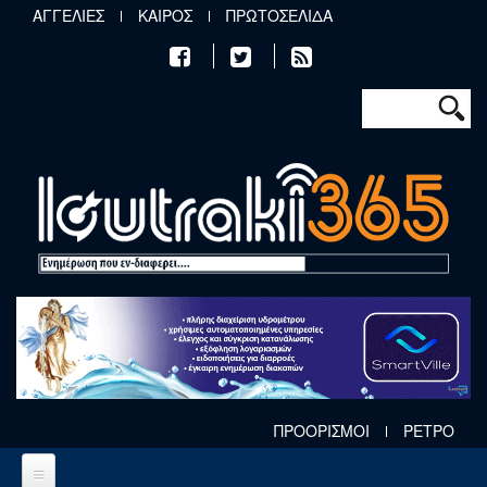
Παράκαμψη προς το κυρίως περιεχόμενο
ΑΓΓΕΛΙΕΣ
ΚΑΙΡΟΣ
ΠΡΩΤΟΣΕΛΙΔΑ
Φόρμα αν
Αναζήτηση
ΠΡΟΟΡΙΣΜΟΙ
ΡΕΤΡΟ