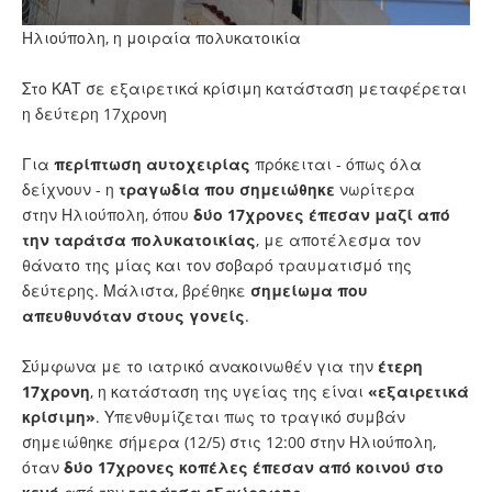
Ηλιούπολη, η μοιραία πολυκατοικία
Στο ΚΑΤ σε εξαιρετικά κρίσιμη κατάσταση μεταφέρεται
η δεύτερη 17χρονη
Για
περίπτωση αυτοχειρίας
πρόκειται - όπως όλα
δείχνουν - η
τραγωδία που σημειώθηκε
νωρίτερα
στην
Ηλιούπολη
, όπου
δύο 17χρονες έπεσαν μαζί από
την ταράτσα πολυκατοικίας
, με αποτέλεσμα τον
θάνατο της μίας και τον σοβαρό τραυματισμό της
δεύτερης. Μάλιστα, βρέθηκε
σημείωμα που
απευθυνόταν στους γονείς
.
Σύμφωνα με το
ιατρικό
ανακοινωθέν για την
έτερη
17χρονη
, η κατάσταση της υγείας της είναι
«εξαιρετικά
κρίσιμη»
. Υπενθυμίζεται πως το τραγικό συμβάν
σημειώθηκε σήμερα (12/5) στις 12:00 στην Ηλιούπολη,
όταν
δύο 17χρονες κοπέλες έπεσαν από κοινού στο