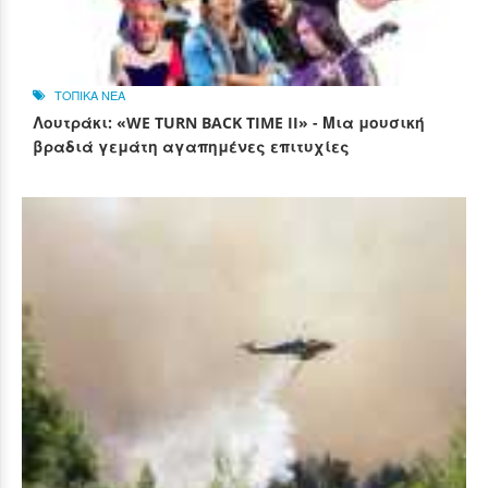
ΤΟΠΙΚΑ ΝΕΑ
Λουτράκι: «WE TURN BACK TIME II» - Μια μουσική
βραδιά γεμάτη αγαπημένες επιτυχίες