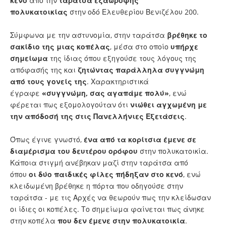
κενό
από την
ταράτσα εξαώροφης
πολυκατοικίας
στην οδό Ελευθερίου Βενιζέλου 200.
Σύμφωνα με την αστυνομία, στην ταράτσα
βρέθηκε το
σακίδιο της μιας κοπέλας
, μέσα στο οποίο
υπήρχε
σημείωμα
της ίδιας όπου εξηγούσε τους λόγους της
απόφασής της και
ζητώντας παράλληλα συγγνώμη
από τους γονείς της
. Χαρακτηριστικά
έγραφε
«συγγνώμη, σας αγαπάμε πολύ»
, ενώ
φέρεται πως εξομολογούταν ότι
νιώθει αγχωμένη με
την απόδοσή της στις Πανελλήνιες Εξετάσεις
.
Όπως έγινε γνωστό,
ένα από τα κορίτσια έμενε σε
διαμέρισμα του δευτέρου ορόφου
στην πολυκατοικία.
Κάποια στιγμή ανέβηκαν μαζί στην ταράτσα από
όπου
οι δύο παιδικές φίλες πήδηξαν στο κενό
, ενώ
κλειδωμένη βρέθηκε η πόρτα που οδηγούσε στην
ταράτσα - με τις Αρχές να θεωρούν πως την κλείδωσαν
οι ίδιες οι κοπέλες. Το σημείωμα φαίνεται πως άνηκε
στην κοπέλα
που δεν έμενε στην πολυκατοικία
.