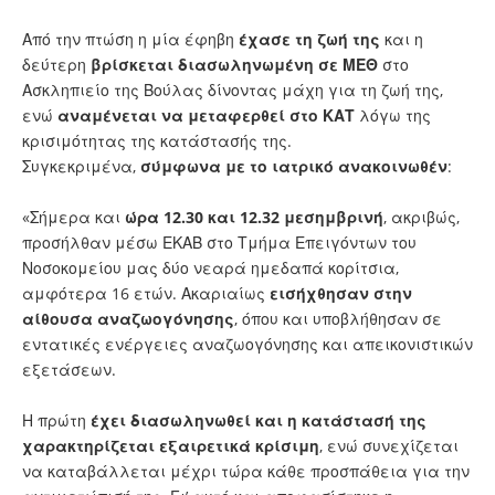
Από την πτώση η μία έφηβη
έχασε τη ζωή της
και η
δεύτερη
βρίσκεται διασωληνωμένη σε ΜΕΘ
στο
Ασκληπιείο της Βούλας δίνοντας μάχη για τη ζωή της,
ενώ
αναμένεται να μεταφερθεί στο ΚΑΤ
λόγω της
κρισιμότητας της κατάστασής της.
Συγκεκριμένα,
σύμφωνα με το ιατρικό ανακοινωθέν
:
«Σήμερα και
ώρα 12.30 και 12.32 μεσημβρινή
, ακριβώς,
προσήλθαν μέσω ΕΚΑΒ στο Τμήμα Επειγόντων του
Νοσοκομείου μας δύο νεαρά ημεδαπά κορίτσια,
αμφότερα 16 ετών. Ακαριαίως
εισήχθησαν στην
αίθουσα αναζωογόνησης
, όπου και υποβλήθησαν σε
εντατικές ενέργειες αναζωογόνησης και απεικονιστικών
εξετάσεων.
Η πρώτη
έχει διασωληνωθεί και η κατάστασή της
χαρακτηρίζεται εξαιρετικά κρίσιμη
, ενώ συνεχίζεται
να καταβάλλεται μέχρι τώρα κάθε προσπάθεια για την