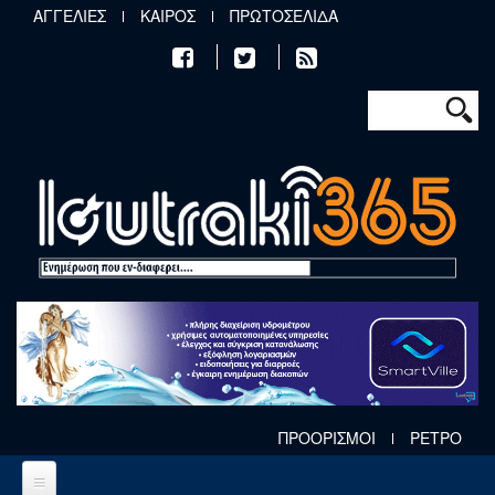
Παράκαμψη προς το κυρίως περιεχόμενο
ΑΓΓΕΛΙΕΣ
ΚΑΙΡΟΣ
ΠΡΩΤΟΣΕΛΙΔΑ
Φόρμα αν
Αναζήτηση
ΠΡΟΟΡΙΣΜΟΙ
ΡΕΤΡΟ