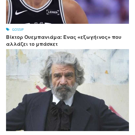
GOSSIP
Βίκτορ Ουεμπανιάμα: Ένας «εξωγήινος» που
αλλάζει το μπάσκετ