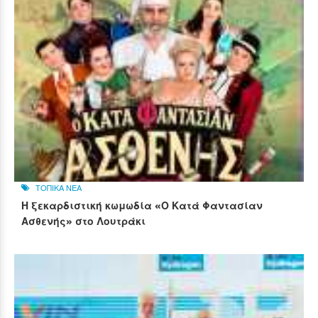
ΤΟΠΙΚΑ ΝΕΑ
Η ξεκαρδιστική κωμωδία «Ο Κατά Φαντασίαν
Ασθενής» στο Λουτράκι