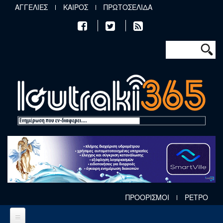
Παράκαμψη προς το κυρίως περιεχόμενο
ΑΓΓΕΛΙΕΣ
ΚΑΙΡΟΣ
ΠΡΩΤΟΣΕΛΙΔΑ
Φόρμα αν
Αναζήτηση
ΠΡΟΟΡΙΣΜΟΙ
ΡΕΤΡΟ