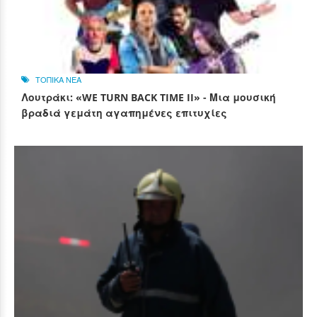
ΤΟΠΙΚΑ ΝΕΑ
Λουτράκι: «WE TURN BACK TIME II» - Μια μουσική
βραδιά γεμάτη αγαπημένες επιτυχίες