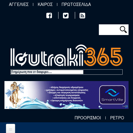
Παράκαμψη προς το κυρίως περιεχόμενο
ΑΓΓΕΛΙΕΣ
ΚΑΙΡΟΣ
ΠΡΩΤΟΣΕΛΙΔΑ
Φόρμα αν
Αναζήτηση
ΠΡΟΟΡΙΣΜΟΙ
ΡΕΤΡΟ