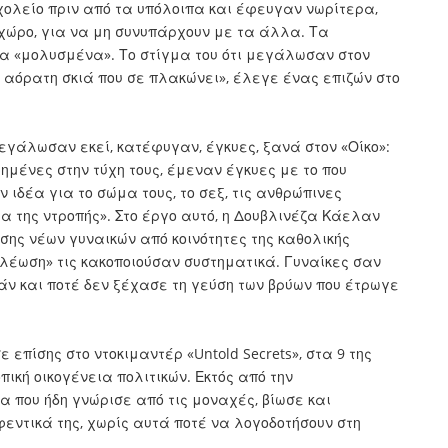
ολείο πριν από τα υπόλοιπα και έφευγαν νωρίτερα,
ώρο, για να μη συνυπάρχουν με τα άλλα. Τα
α «μολυσμένα». Το στίγμα του ότι μεγάλωσαν στον
α αόρατη σκιά που σε πλακώνει», έλεγε ένας επιζών στο
εγάλωσαν εκεί, κατέφυγαν, έγκυες, ξανά στον «Οίκο»:
ημένες στην τύχη τους, έμεναν έγκυες με το που
 ιδέα για το σώμα τους, το σεξ, τις ανθρώπινες
ία της ντροπής». Στο έργο αυτό, η Δουβλινέζα Κάελαν
σης νέων γυναικών από κοινότητες της καθολικής
ξιλέωση» τις κακοποιούσαν συστηματικά. Γυναίκες σαν
υάν και ποτέ δεν ξέχασε τη γεύση των βρύων που έτρωγε
 επίσης στο ντοκιμαντέρ «Untold Secrets», στα 9 της
πική οικογένεια πολιτικών. Εκτός από την
 που ήδη γνώρισε από τις μοναχές, βίωσε και
εντικά της, χωρίς αυτά ποτέ να λογοδοτήσουν στη