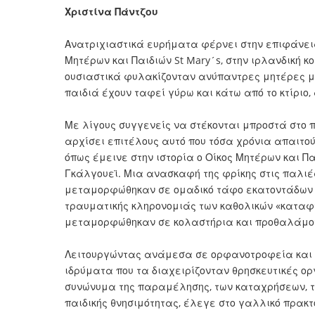
Χριστίνα Πάντζου
Ανατριχιαστικά ευρήματα φέρνει στην επιφάνεια 
Μητέρων και Παιδιών St Mary´s, στην ιρλανδική κ
ουσιαστικά φυλακίζονταν ανύπαντρες μητέρες με 
παιδιά έχουν ταφεί γύρω και κάτω από το κτίριο,
Με λίγους συγγενείς να στέκονται μπροστά στο 
αρχίσει επιτέλους αυτό που τόσα χρόνια απαιτού
όπως έμεινε στην ιστορία ο Οίκος Μητέρων και Πα
Γκάλγουεϊ. Μια ανασκαφή της φρίκης στις παλιές
μεταμορφώθηκαν σε ομαδικό τάφο εκατοντάδων β
τραυματικής κληρονομιάς των καθολικών «καταφυ
μεταμορφώθηκαν σε κολαστήρια και προθαλάμο
Λειτουργώντας ανάμεσα σε ορφανοτροφεία και 
ιδρύματα που τα διαχειρίζονταν θρησκευτικές ορ
συνώνυμα της παραμέλησης, των καταχρήσεων, τη
παιδικής θνησιμότητας, έλεγε στο γαλλικό πρακτο