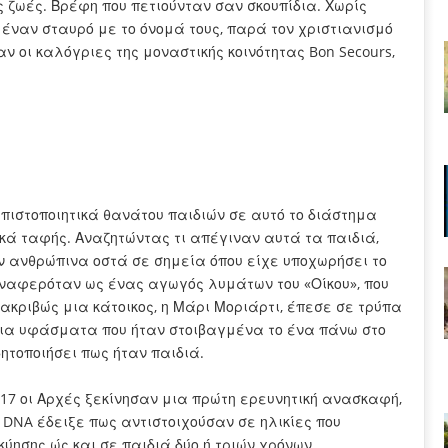
 ζωές. Βρέφη που πετιούνταν σαν σκουπίδια. Χωρίς
 έναν σταυρό με το όνομά τους, παρά τον χριστιανισμό
ν οι καλόγριες της μοναστικής κοινότητας Bon Secours,
 πιστοποιητικά θανάτου παιδιών σε αυτό το διάστημα
τικά ταφής. Αναζητώντας τι απέγιναν αυτά τα παιδιά,
ν ανθρώπινα οστά σε σημεία όπου είχε υποχωρήσει το
 αναφερόταν ως ένας αγωγός λυμάτων του «Οίκου», που
 ακριβώς μια κάτοικος, η Μάρι Μοριάρτι, έπεσε σε τρύπα
ια υφάσματα που ήταν στοιβαγμένα το ένα πάνω στο
ητοποιήσει πως ήταν παιδιά.
017 οι Αρχές ξεκίνησαν μια πρώτη ερευνητική ανασκαφή,
DNA έδειξε πως αντιστοιχούσαν σε ηλικίες που
ύησης ώς και σε παιδιά δύο ή τριών χρόνων.