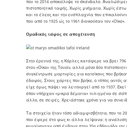
που το 2014 αποκάλυψε το σκάνδαλο. Αναλώσιμες
πιστοποιητικό ταφής. Χωρίς μνήματα. Χωρίς έστω
και το έλεος και την ευσπλαχνία που επικαλούντα
που από το 1925 ώς το 1961 διοικούσαν τον «Οίκο».
Ομαδικός τάφος σε αποχέτευση
Στην έρευνά της, η Κόρλες κατάφερε να βρει 796
στον «Οίκο» της Τουάν, αλλά μόνο δύο πιστοποιη
συγκέντρωσε μαρτυρίες για κατοίκους που βρήκα
έδαφος. Στους χάρτες που βρήκε, ο τόπος αυτός
είχε όμως πάψει να λειτουργεί από το 1937. Εκεί
όπου υπήρχαν «μικρά δέματα» τυλιγμένα σε σάπ
άλλο, σε σειρές. Χρειάστηκε χρόνο για να συνειδ
Τα στοιχεία ήταν τόσο αδιαμφισβήτητα, που το 2
που έφερε στο φως κι άλλα λείψανα: η ανάλυση 
κυμαίνονταν από έμβρυα στην 35η εβδομάδα της κ