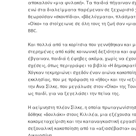
αποκαλούν «μια φυλακή». Τα παιδιά πήγαιναν σχ
ενώ στα διαλείμματα παρέμεναν σε ξεχωριστό χ
θεωρούσαν «σκουπίδια», «βδελύγματα», πλάσματ
«Οίκο» τα στοίχειωνε σε όλη τους τη ζωή σαν «μι
BBC.
Και πολλά από τα κορίτσια που γεννήθηκαν και μ
στερημένες από κάθε κοινωνική δεξιότητα και αφ
έβγαιναν, παιδιά ή έφηβες ακόμα, χωρίς να έχουν
σχέσεις, όπως περιγράφει το βιβλίο «Η δημοκρατ
Χόγκαν τεκμηριώνει σχεδόν έναν αιώνα κακοποίη
εκκλησίας, που με πρόφαση το «ήθος» και την «ε
την Ανα Σίλκε, που μεγάλωσε στον «Οίκο» της Το
ως παιδί, για να ξεγελάσει την πείνα της.
Η αείμνηστη πλέον Σίλκε, η οποία πρωταγωνίστησε
δόθηκε «δουλάκι» στους Κιλιλέα, μια εξέχουσα το
κακομεταχείριση και την καταναγκαστική εργασία
σεξουαλική κακοποίηση από τα «αξιοσέβαστα» αφ
Δικαιοσύνη.