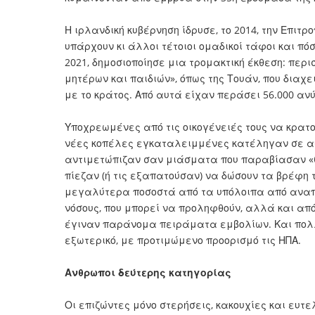
Η ιρλανδική κυβέρνηση ίδρυσε, το 2014, την Επιτρ
υπάρχουν κι άλλοι τέτοιοι ομαδικοί τάφοι και πόσ
2021, δημοσιοποίησε μια τρομακτική έκθεση: περι
μητέρων και παιδιών», όπως της Τουάν, που διαχ
με το κράτος. Από αυτά είχαν περάσει 56.000 αν
Υποχρεωμένες από τις οικογένειές τους να κρατο
νέες κοπέλες εγκαταλειμμένες κατέληγαν σε αυτ
αντιμετώπιζαν σαν μιάσματα που παραβίασαν «θρη
πίεζαν (ή τις εξαπατούσαν) να δώσουν τα βρέφη 
μεγαλύτερα ποσοστά από τα υπόλοιπα από αναπν
νόσους, που μπορεί να προληφθούν, αλλά και από
έγιναν παράνομα πειράματα εμβολίων. Και πολλ
εξωτερικό, με προτιμώμενο προορισμό τις ΗΠΑ.
Ανθρωποι δεύτερης κατηγορίας
Οι επιζώντες μόνο στερήσεις, κακουχίες και ευτε