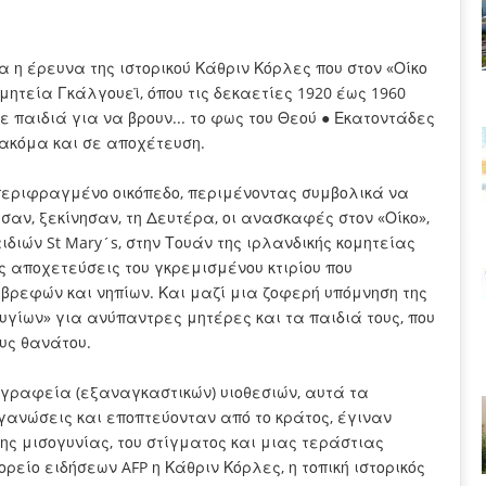
η έρευνα της ιστορικού Κάθριν Κόρλες που στον «Οίκο
ομητεία Γκάλγουεϊ, όπου τις δεκαετίες 1920 έως 1960
παιδιά για να βρουν... το φως του Θεού ● Εκατοντάδες
 ακόμα και σε αποχέτευση.
περιφραγμένο οικόπεδο, περιμένοντας συμβολικά να
σαν, ξεκίνησαν, τη Δευτέρα, οι ανασκαφές στον «Οίκο»,
ιδιών St Mary´s, στην Τουάν της ιρλανδικής κομητείας
 αποχετεύσεις του γκρεμισμένου κτιρίου που
ρεφών και νηπίων. Και μαζί μια ζοφερή υπόμνηση της
γίων» για ανύπαντρες μητέρες και τα παιδιά τους, που
υς θανάτου.
γραφεία (εξαναγκαστικών) υιοθεσιών, αυτά τα
γανώσεις και εποπτεύονταν από το κράτος, έγιναν
ς μισογυνίας, του στίγματος και μιας τεράστιας
ρείο ειδήσεων AFP η Κάθριν Κόρλες, η τοπική ιστορικός